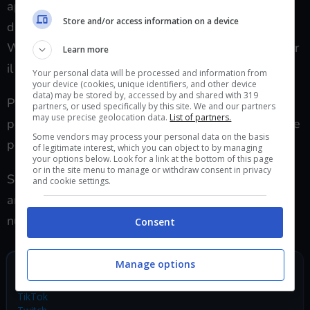
approfittare dello
sconto del 10%
sul prezzo, che
Store and/or access information on a device
durerà fino al rilascio ufficiale di Total War
Warhammer 2: The Queen & The Crone, previso per
Learn more
il
31 maggio
.
Your personal data will be processed and information from
your device (cookies, unique identifiers, and other device
data) may be stored by, accessed by and shared with 319
Per avere maggiori informazioni sulle unità e sui
partners, or used specifically by this site. We and our partners
may use precise geolocation data.
List of partners.
personaggi che includerà The Queen & The Crone, e
Some vendors may process your personal data on the basis
per preordinare il DLC, andate al seguente
link
.
of legitimate interest, which you can object to by managing
your options below. Look for a link at the bottom of this page
or in the site menu to manage or withdraw consent in privacy
Se vi interessa anche il wargame da tavolo date
and cookie settings.
anche un’occhiata alle nuove regole introdotte nella
nuova edizione di
Warhammer Age of Sigmar
.
Consent
Manage options
SEGUICI SUI SOCIAL
TikTok