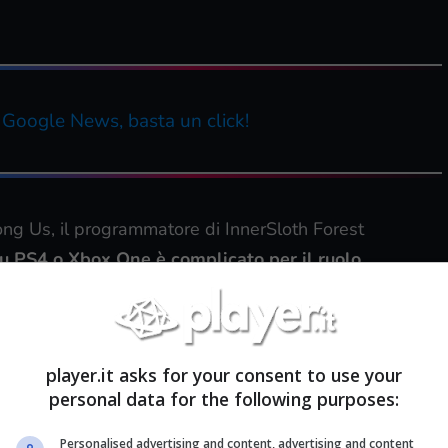
u Google News, basta un click!
ong Us, il programmatore di InnerSloth Forest
su PS4 o Xbox One è complicato per il ruolo
el titolo
(basato per di più sul confronto fra
a l’unico e principale metodo di comunicazione.
 chiave sci-fi del classico gioco da tavolo
player.it asks for your consent to use your
tronauti (buona parte del party) deve collaborare
personal data for the following purposes:
aziale su cui sta viaggiando.
Personalised advertising and content, advertising and content