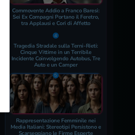
Commovente Addio a Franco Baresi:
Sei Ex Compagni Portano il Feretro,
tra Applausi e Cori di Affetto
Tragedia Stradale sulla Terni-Rieti:
Cinque Vittime in un Terribile
Incidente Coinvolgendo Autobus, Tre
Auto e un Camper
Rappresentazione Femminile nei
Media Italiani: Stereotipi Persistono e
Scarseggiano le Firme Esperte