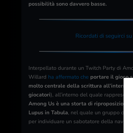
possibilità sono davvero basse.
Ricordati di seguirci s
Interpellato durante un Twitch Party di Am
Willard
ha affermato che
portare il gioco 
molto centrale della scrittura all’interno d
giocatori
), all’interno del quale rappresent
Among Us è una storta di riproposizione in
Lupus in Tabula
, nel quale un gruppo di as
per individuare un sabotatore della nave sp