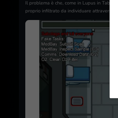
Il problema è che, come in Lupus in Tabula
proprio infiltrato da individuare attraverso