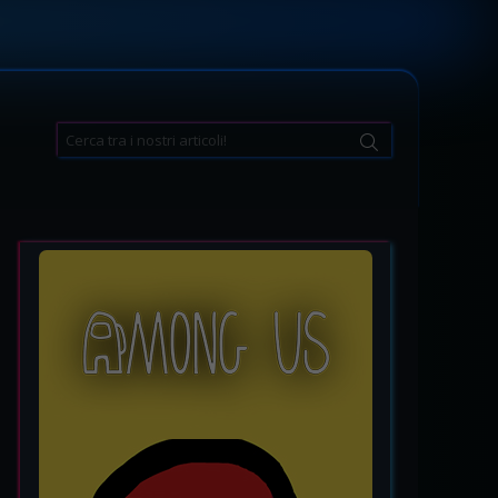
Search
for: