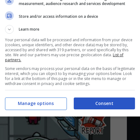
,
il sabotatore è uno dei partecipanti
, un vero e
measurement, audience research and services development
 la deduzione di gruppo.
Store and/or access information on a device
Learn more
Your personal data will be processed and information from your device
(cookies, unique identifiers, and other device data) may be stored by,
accessed by and shared with 319 partners, or used specifically by this
site. We and our partners may use precise geolocation data.
List of
partners.
Some vendors may process your personal data on the basis of legitimate
interest, which you can object to by managing your options below. Look
for a link at the bottom of this page or in the site menu to manage or
withdraw consent in privacy and cookie settings.
Manage options
Consent