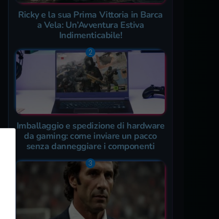
Ricky e la sua Prima Vittoria in Barca
a Vela: Un’Avventura Estiva
Indimenticabile!
Imballaggio e spedizione di hardware
da gaming: come inviare un pacco
senza danneggiare i componenti