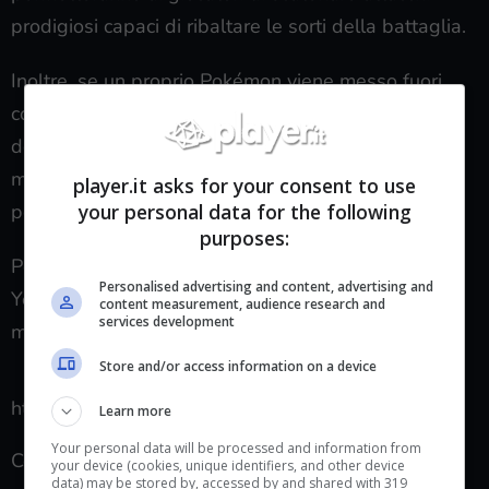
prodigiosi capaci di ribaltare le sorti della battaglia.
Inoltre, se un proprio Pokémon viene messo fuori
combattimento, questo potrà rientrare in battaglia
dopo un
periodo di cooldown
, nel mentre gli altri
membri della squadra continueranno a competere
player.it asks for your consent to use
your personal data for the following
per portare a casa la vittoria.
purposes:
Pochi minuti fa è stato pubblicato sul canale
Personalised advertising and content, advertising and
YouTube italiano di Pokémon un breve trailer che
content measurement, audience research and
services development
mostra già alcune meccaniche.
Store and/or access information on a device
https://www.youtube.com/watch?v=P2Sc_JYQzvg
Learn more
Your personal data will be processed and information from
Cosa pensate di questa notizia? Ritenete che il
your device (cookies, unique identifiers, and other device
data) may be stored by, accessed by and shared with 319