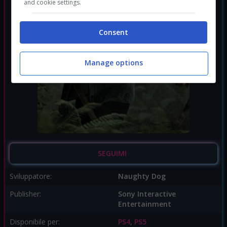
and cookie settings.
Consent
Manage options
SEGUIMI
Sviluppatore:
Naughty Dog
Publisher:
Sony Interactive
Entertainment
Disponibile per:
PS4
,
PS5