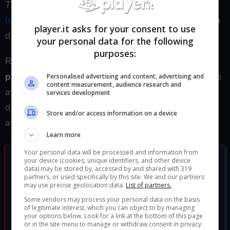
Tsushima
. In questo evento è stata mostrata
una
lunga sessione di gameplay
esplicativa sulla natura
player.it asks for your consent to use
del gioco.
your personal data for the following
purposes:
Ricordiamo che
The Last of Us Parte 2
uscirà il
prossimo 19 giugno
sui sistemi PlayStation 4, dopo
Personalised advertising and content, advertising and
content measurement, audience research and
aver ricevuto un rinvio di circa 20 giorni a causa
services development
dell’epidemia di Coronavirus. Non ci resta che
Store and/or access information on a device
attendere l’uscita del gioco.
Learn more
Your personal data will be processed and information from
your device (cookies, unique identifiers, and other device
data) may be stored by, accessed by and shared with 319
partners, or used specifically by this site. We and our partners
may use precise geolocation data.
List of partners.
Some vendors may process your personal data on the basis
of legitimate interest, which you can object to by managing
your options below. Look for a link at the bottom of this page
or in the site menu to manage or withdraw consent in privacy