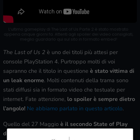
L’ultimo gameplay di The Last of Us Parte 2 è stato mostrato
appena cinque giorni fa. Attenti agli spoiler dei video consigliati,
meglio guardarlo qui sul sito in formato embed!
The Last of Us 2
è uno dei titoli più attesi per
console PlayStation 4. Purtroppo molti di voi
sapranno che il titolo in questione
è stato vittima di
un leak enorme
. Molti contenuti della trama sono
stati diffusi sia in formato video che testuale per
internet. Fate attenzione,
lo spoiler è sempre dietro
l’angolo!
Ne abbiamo parlato in questo articolo
.
Quello del 27 Maggio
è il secondo State of Play
del mese.
Il primo è stato incentrato su
Ghost of