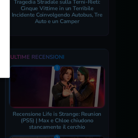
Tragedia Stradale sulla Terni-Rieti:
Cinque Vittime in un Terribile
Incidente Coinvolgendo Autobus, Tre
Auto e un Camper
ULTIME RECENSIONI
Recensione Life is Strange: Reunion
(PS5) | Max e Chloe chiudono
stancamente il cerchio