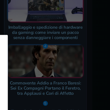
Imballaggio e spedizione di hardware
da gaming: come inviare un pacco
senza danneggiare i componenti
Commovente Addio a Franco Baresi:
Sei Ex Compagni Portano il Feretro,
tra Applausi e Cori di Affetto