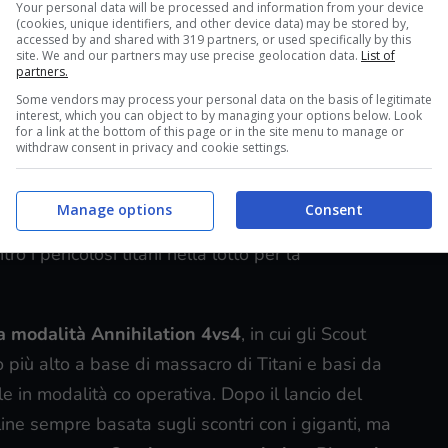
Your personal data will be processed and information from your device
ase di titani mangiatori di uomini (e non solo).
(cookies, unique identifiers, and other device data) may be stored by,
accessed by and shared with 319 partners, or used specifically by this
prevista per il prossimo
20 Marzo 2018
su
site. We and our partners may use precise geolocation data.
List of
partners.
h e PC
(attraverso Steam). Il Custom Scout
Some vendors may process your personal data on the basis of legitimate
iva inedita sui celebri scontri della serie.
interest, which you can object to by managing your options below. Look
for a link at the bottom of this page or in the site menu to manage or
withdraw consent in privacy and cookie settings.
 prenoterà la versione PlayStation 4 del titolo
ratta di sei nuovi avatar per il proprio profilo
, che
Manage options
Consent
ta ed Erwin. Ancora, L’Omni Directional Mobility
ro i pericolosi titani nella lotto per la
a modalità Annihilation 4vs4
, in cui gli Scout
 più alto a base di massacro di Titani e basi da
le in modalità co operativa. Dopo il lancio del
ine sempre basata sugli scontri con i giganti, ma