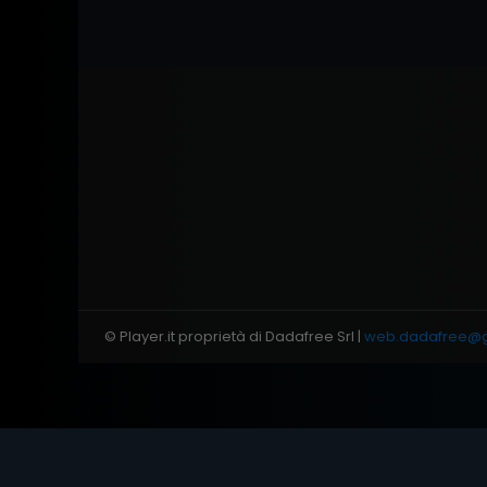
© Player.it proprietà di Dadafree Srl |
web.dadafree@