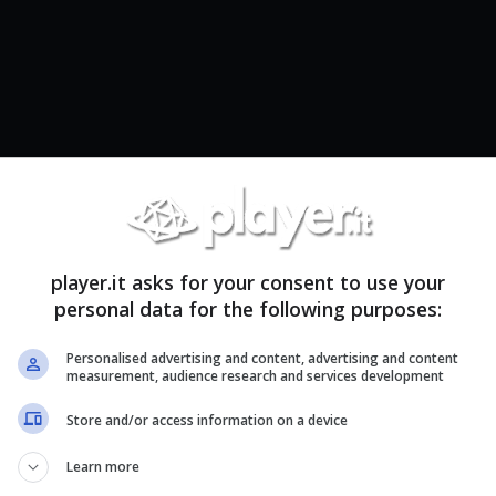
player.it asks for your consent to use your
personal data for the following purposes:
Personalised advertising and content, advertising and content
nello nome di A.O.T. 2, torna a mostrarsi oggi in un
measurement, audience research and services development
li sviluppatori
, e non vediamo l’ora di farvelo
Store and/or access information on a device
robabilmente renderà ancora più frustrante
Learn more