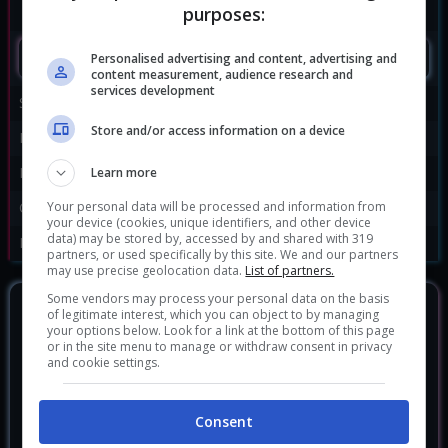
purposes:
SEGUIMI
Personalised advertising and content, advertising and
content measurement, audience research and
services development
Sviluppatore:
id Software
Store and/or access information on a device
Publisher:
Bethesda Softworks
Disponibile per:
PC
,
PS4
,
Switch
,
Xbox One
Learn more
Your personal data will be processed and information from
Genere:
Sparatutto
your device (cookies, unique identifiers, and other device
data) may be stored by, accessed by and shared with 319
Data di rilascio:
13/05/2016
partners, or used specifically by this site. We and our partners
may use precise geolocation data.
List of partners.
Some vendors may process your personal data on the basis
DOVE ACQUISTARLO?
of legitimate interest, which you can object to by managing
your options below. Look for a link at the bottom of this page
or in the site menu to manage or withdraw consent in privacy
Doom
and cookie settings.
4.29 €
Doom Switch
47.99 €
Consent
Doom Unto The Devil Xbox ONE
12.88 €