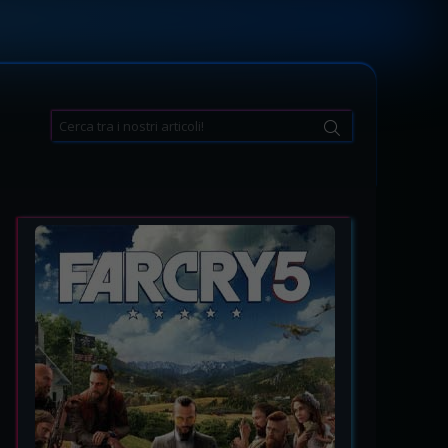
Search
for: