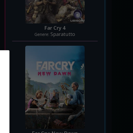
Far Cry 4
Sparatutto
Genere: