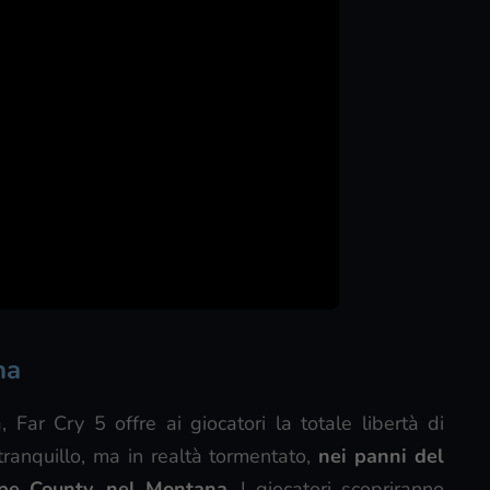
na
Far Cry 5 offre ai giocatori la totale libertà di
ranquillo, ma in realtà tormentato,
nei panni del
ope County, nel Montana
. I giocatori scopriranno