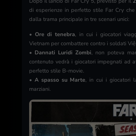
Dopo il lancio di Far Cry 5, previsto per il
2
di esperienze in perfetto stile Far Cry che
dalla trama principale in tre scenari unici:
•
Ore di tenebra
, in cui i giocatori vi
Vietnam per combattere contro i soldati Việ
•
Dannati Luridi Zombi
, non poteva man
contenuto vedrà i giocatori impegnati ad af
perfetto stile B-movie.
•
A spasso su Marte
, in cui i giocatori
marziani.