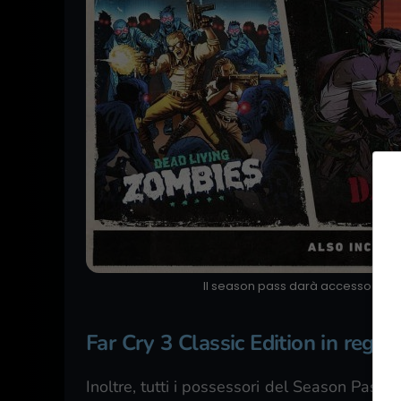
Il season pass darà accesso a tre a
Far Cry 3 Classic Edition in rega
Inoltre, tutti i possessori del Season Pass