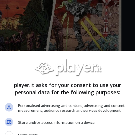
player.it asks for your consent to use your
personal data for the following purposes:
vventure distinte in tre scenari speciali.
Personalised advertising and content, advertising and content
measurement, audience research and services development
lo col Season Pass
Store and/or access information on a device
 di Far Cry 5 che giocano su console riceveranno
Far