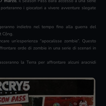
7 marzo
, il Season Pass darà accesso a una serie
 porteranno i giocatori a vivere avventure slegate
aggeranno indietro nel tempo fino alla guerra del
t Cộng.
care un’esperienza “apocalisse zombie”. Questo
frontare orde di zombie in una serie di scenari in
 lasceranno la Terra per affrontare alcuni aracnidi