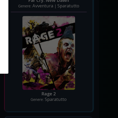
Far Cry: New Dawn
Avventura
Sparatutto
Genere:
|
Rage 2
Sparatutto
Genere: