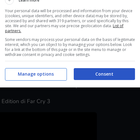
Learn more
bile per gli acquirenti del Season Pass quattro
Your personal data will be processed and information from your device
assic Edition è la versione rimasterizzata del terzo
(cookies, unique identifiers, and other device data) may be stored by,
accessed by and shared with 319 partners, or used specifically by this
sionati della saga e ai nuovi giocatori di
rivisitare
site. We and our partners may use precise geolocation data.
List of
partners.
gerati villain di Far Cry,
Vaas.
Nei panni di Jason
Some vendors may process your personal data on the basis of legitimate
tastica isola tropicale per trovare e salvare i suoi
interest, which you can object to by managing your options below. Look
for a link at the bottom of this page or in the site menu to manage or
 acquistano il Season Pass o la Far Cry 5 Gold
withdraw consent in privacy and cookie settings.
di Far Cry 3
.
Manage options
Consent
per Far Cry 5, inclusa una panoramica delle tre
saranno condivisi nel corso dei prossimi mesi.
c Edition di Far Cry 3