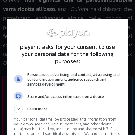
varrà ridotta all’osso
, anzi.
Gulotta
ha dichiarato che
potrebbero aggiungere alcune delle opzioni di
personalizzazione più pazze ovviamente in base al
feedback degli utenti. Per ora, sembra che si
concentreranno solo sull’autenticità.
Battlefield V
player.it asks for your consent to use
your personal data for the following
uscirà
il 20 novembre
per
PC
,
PlayStation 4
e
Xbox
purposes:
One
.
Personalised advertising and content, advertising and
content measurement, audience research and
services development
Store and/or access information on a device
Learn more
Your personal data will be processed and information from
your device (cookies, unique identifiers, and other device
data) may be stored by, accessed by and shared with 319
partners, or used specifically by this site. We and our partners