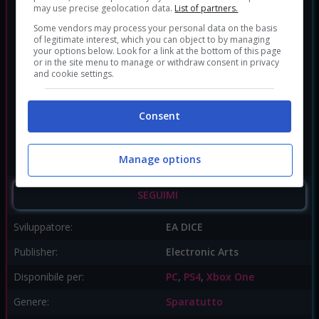
may use precise geolocation data.
List of partners.
Some vendors may process your personal data on the basis
of legitimate interest, which you can object to by managing
your options below. Look for a link at the bottom of this page
or in the site menu to manage or withdraw consent in privacy
and cookie settings.
Consent
Manage options
SEGUIMI
Sviluppatore:
EA DICE
Publisher:
Electronic Arts
Disponibile per:
PC
,
PS4
,
Xbox One
Genere:
Sparatutto