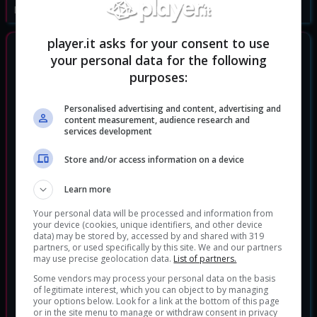
Data di rilascio:
24/01/2020
player.it asks for your consent to use
GIOCHI SIMILI
your personal data for the following
purposes:
Personalised advertising and content, advertising and
content measurement, audience research and
services development
Store and/or access information on a device
Learn more
Your personal data will be processed and information from
your device (cookies, unique identifiers, and other device
data) may be stored by, accessed by and shared with 319
partners, or used specifically by this site. We and our partners
may use precise geolocation data.
List of partners.
Some vendors may process your personal data on the basis
League of Legends
of legitimate interest, which you can object to by managing
Strategia
your options below. Look for a link at the bottom of this page
Genere:
or in the site menu to manage or withdraw consent in privacy