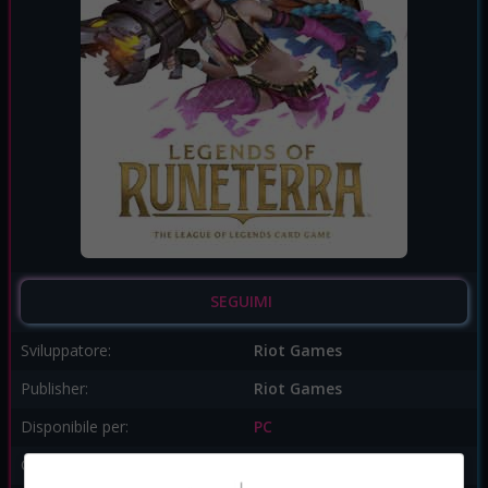
SEGUIMI
Sviluppatore:
Riot Games
Publisher:
Riot Games
Disponibile per:
PC
Genere:
Strategia