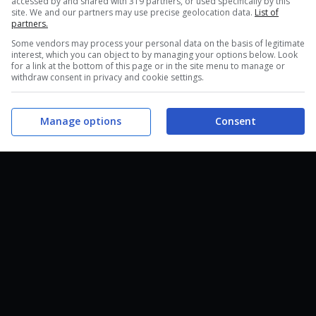
Pro
. Ovviamente, tale informazione gli sarà giunta
accessed by and shared with 319 partners, or used specifically by this
site. We and our partners may use precise geolocation data.
List of
jima. Ulteriori dettagli verranno divulgati al riù
partners.
sarà pubbblicato
esclusivamente su PlayStation
Some vendors may process your personal data on the basis of legitimate
interest, which you can object to by managing your options below. Look
for a link at the bottom of this page or in the site menu to manage or
withdraw consent in privacy and cookie settings.
Manage options
Consent