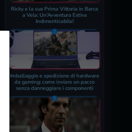
Ricky e la sua Prima Vittoria in Barca
a Vela: Un’Avventura Estiva
Indimenticabile!
Imballaggio e spedizione di hardware
da gaming: come inviare un pacco
senza danneggiare i componenti