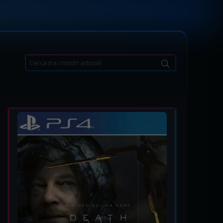
Search
for: