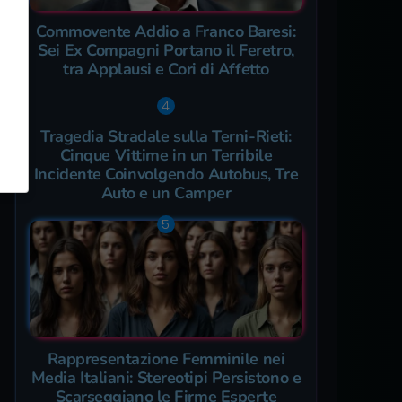
Commovente Addio a Franco Baresi:
Sei Ex Compagni Portano il Feretro,
tra Applausi e Cori di Affetto
Tragedia Stradale sulla Terni-Rieti:
Cinque Vittime in un Terribile
Incidente Coinvolgendo Autobus, Tre
Auto e un Camper
Rappresentazione Femminile nei
Media Italiani: Stereotipi Persistono e
Scarseggiano le Firme Esperte