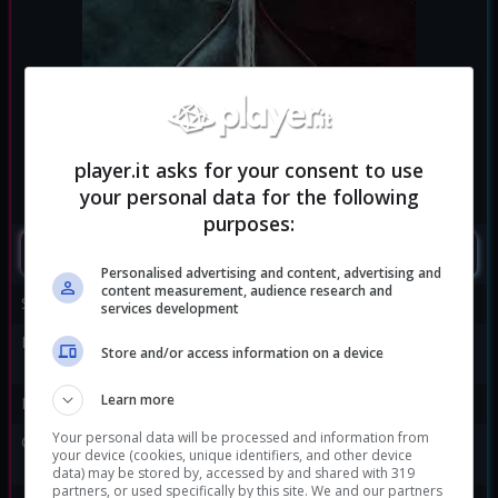
player.it asks for your consent to use
your personal data for the following
purposes:
SEGUIMI
Personalised advertising and content, advertising and
content measurement, audience research and
Sviluppatore:
Supermassive Games
services development
Publisher:
Sony Computer
Store and/or access information on a device
Entertainment
Learn more
Disponibile per:
PS4
Your personal data will be processed and information from
Genere:
Avventura
|
Horror
|
your device (cookies, unique identifiers, and other device
Survival
data) may be stored by, accessed by and shared with 319
partners, or used specifically by this site. We and our partners