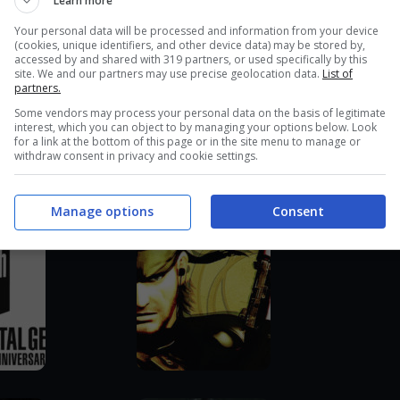
Learn more
rno-notte giocheranno un ruolo vitale. Questi elementi saranno
Your personal data will be processed and information from your device
(cookies, unique identifiers, and other device data) may be stored by,
 e permetteranno di iniziare a familiarizzare con le possibilità che
accessed by and shared with 319 partners, or used specifically by this
site. We and our partners may use precise geolocation data.
List of
PAIN
.
partners.
Some vendors may process your personal data on the basis of legitimate
interest, which you can object to by managing your options below. Look
tation®4, Xbox 360® e Xbox One®, ed evidenzieranno le straordinarie
for a link at the bottom of this page or in the site menu to manage or
withdraw consent in privacy and cookie settings.
gen.
le per
PlayStation®3, PlayStation®4, Xbox 360® e Xbox One®
a
Manage options
Consent