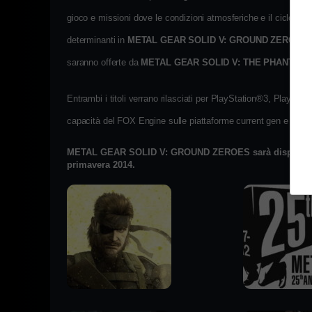
gioco e missioni dove le condizioni atmosferiche e il ciclo gio
determinanti in
METAL GEAR SOLID V: GROUND ZEROES
,
saranno offerte da
METAL GEAR SOLID V: THE PHANTOM 
Entrambi i titoli verrano rilasciati per PlayStation®3, PlayS
capacità del FOX Engine sulle piattaforme current gen e next 
METAL GEAR SOLID V: GROUND ZEROES sarà disponibi
primavera 2014.