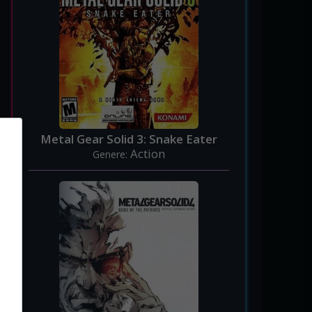
Metal Gear Solid 3: Snake Eater
Action
Genere: