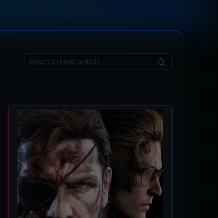
Search
for: