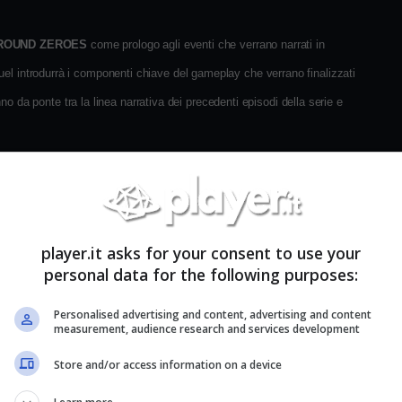
GROUND ZEROES
come prologo agli eventi che verrano narrati in
uel introdurrà i componenti chiave del gameplay che verrano finalizzati
da ponte tra la linea narrativa dei precedenti episodi della serie e
capo di Kojima Productions – ha commentato: “Le capacità avanzate
do differente. Ci sarà un significativo contributo che
METAL GEAR
amo far conoscere ai videogiocatori un nuovo ambiente di gioco open
player.it asks for your consent to use your
UND ZEROES
è stato realizzato per introdurre al pubblico nuovi elementi
personal data for the following purposes:
Personalised advertising and content, advertising and content
measurement, audience research and services development
di una missione di salvataggio in un campo di prigionia cubano, gli eventi
Store and/or access information on a device
: THE PHANTOM PAIN
. Questo preludio mostrerà i grandi miglioramenti
gine di Kojima Productions, e sarà caratterizzato da vaste ambientazioni di