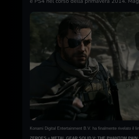
e PS4 nel corso della primavera 2014. Maggi
Konami Digital Entertainment B.V. ha finalmente rivelato il lin
ZEROES
e
METAL GEAR SOLID V: THE PHANTOM PAIN
.