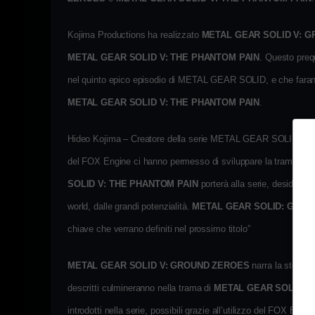
Kojima Productions ha realizzato
METAL GEAR SOLID V: 
METAL GEAR SOLID V: THE PHANTOM PAIN
. Questo preq
nel quinto epico episodio di METAL GEAR SOLID, e che faranno 
METAL GEAR SOLID V: THE PHANTOM PAIN
.
Hideo Kojima – Creatore della serie METAL GEAR SOLID e a 
del FOX Engine ci hanno permesso di sviluppare la trama in mo
SOLID V: THE PHANTOM PAIN
porterà alla serie, desideri
world, dalle grandi potenzialità.
METAL GEAR SOLID: GRO
chiave che verrano definiti nel prossimo titolo”
METAL GEAR SOLID V: GROUND ZEROES
narra la storia 
descritti culmineranno nella trama di
METAL GEAR SOLID V
introdotti nella serie, possibili grazie all’utilizzo del FOX En