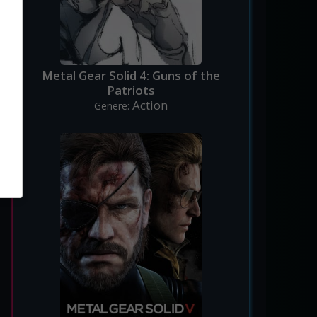
Metal Gear Solid 4: Guns of the
Patriots
Action
Genere: