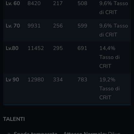
Lv. 60
8420
217
508
9,6% Tasso
di CRIT
Lv. 70
9931
256
599
9,6% Tasso
di CRIT
Lv.80
11452
295
691
14,4%
Tasso di
CRIT
Lv 90
12980
334
783
19,2%
Tasso di
CRIT
TALENTI