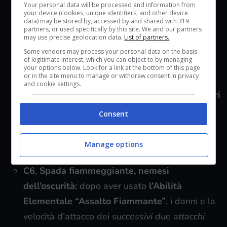
potenziamento è 15.
Your personal data will be processed and information from
your device (cookies, unique identifiers, and other device
C4
,
Corrente di fiamme:
utilizzando
l’Abilità
data) may be stored by, accessed by and shared with 319
partners, or used specifically by this site. We and our partners
Elementale “Assalto fiammante”
in combo –
may use precise geolocation data.
List of partners.
quindi con le giuste tempistiche – i danni inflitti
Some vendors may process your personal data on the basis
of legitimate interest, which you can object to by managing
aumentano di molto. Dopo 2 secondi dal suo
your options below. Look for a link at the bottom of this page
or in the site menu to manage or withdraw consent in privacy
uso, quando l’Abilità Elelementale viene usata
and cookie settings.
in una nuova combo arreca danni aggiuntivi
pari
al 40%
(tale effetto dura per 2 secondi).
Consent
C5
,
La fenice, messaggera dell’alba:
aumenta
di 3 il livello
di “Alba”
. Il livello massimo di
Manage options
potenziamento è 15.
C6
,
Spada fiammeggiante, nemesi
dell’oscurità:
dopo aver usato
l’Abilità
Elementale “Assalto Fiammante”
, i danni e la
velocità d’attacco dei
successivi due attacchi