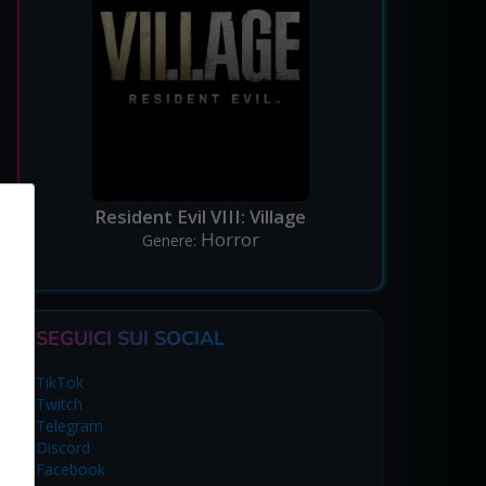
Resident Evil VIII: Village
Horror
Genere:
SEGUICI SUI SOCIAL
TikTok
Twitch
Telegram
Discord
Facebook