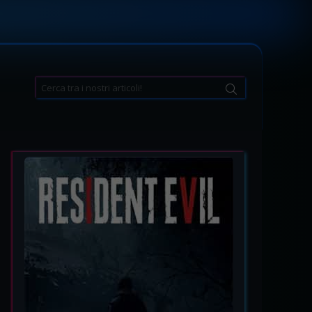
Search
for: