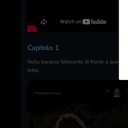
Capitolo 1
Nella baracca fatiscente di fronte a quella d
tetto.