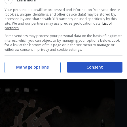
Learn more
Your personal data will be processed and information from your device
(cookies, unique identifiers, and other device data) may be stored by,
accessed by and shared with 319 partners, or used specifically by this
site. We and our partners may use precise geolocation data.
List of
partners.
Some vendors may process your personal data on the basis of legitimate
interest, which you can object to by managing your options below. Look
for a link at the bottom of this page or in the site menu to manage or
withdraw consent in privacy and cookie settings.
ove avete trovato Luis. Si trova tra le assi del
Manage options
Consent