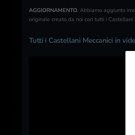
AGGIORNAMENTO
: Abbiamo aggiunto imma
originale creato da noi con tutti i Castellani
Tutti i Castellani Meccanici in vid