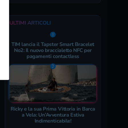
ULTIMI ARTICOLI
TIM lancia il Tapster Smart Bracelet
No2: Il nuovo braccialetto NFC per
pagamenti contactless
Ricky e la sua Prima Vittoria in Barca
a Vela: Un’Avventura Estiva
Indimenticabile!