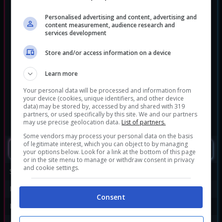
Personalised advertising and content, advertising and
content measurement, audience research and
services development
Store and/or access information on a device
Learn more
Your personal data will be processed and information from
your device (cookies, unique identifiers, and other device
data) may be stored by, accessed by and shared with 319
partners, or used specifically by this site. We and our partners
may use precise geolocation data.
List of partners.
Some vendors may process your personal data on the basis
of legitimate interest, which you can object to by managing
SEGUIMI
your options below. Look for a link at the bottom of this page
or in the site menu to manage or withdraw consent in privacy
and cookie settings.
Sviluppatore:
Supergiant Games
Publisher:
Supergiant Games
Consent
Disponibile per:
PC
,
PS4
,
Switch
,
Xbox One