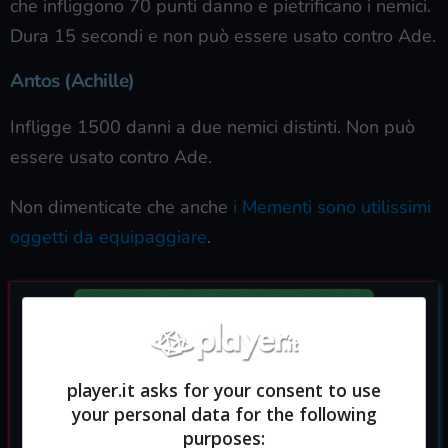
che infliggono 70 punti danno e pietrificano i nemici.
Dura 15 secondi e non può essere usato contro Ade.
Antos (Achille)
Infligge 1500 danni a due nemici distinti. Non può
essere usato contro Ade.
Non dimenticate che anche
i Mementi sono utilissimi
oggetti da equipaggiare
.
player.it asks for your consent to use
your personal data for the following
purposes: