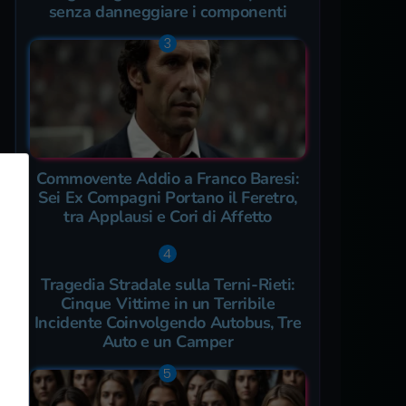
senza danneggiare i componenti
Commovente Addio a Franco Baresi:
Sei Ex Compagni Portano il Feretro,
tra Applausi e Cori di Affetto
Tragedia Stradale sulla Terni-Rieti:
Cinque Vittime in un Terribile
Incidente Coinvolgendo Autobus, Tre
Auto e un Camper