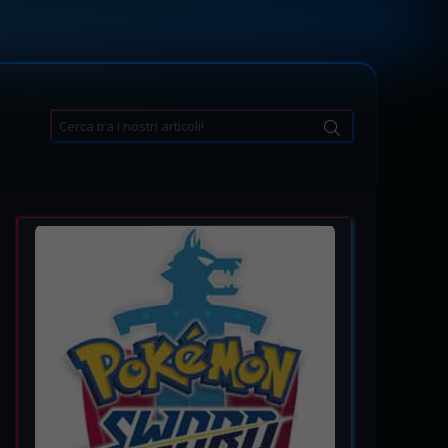
Search
for: