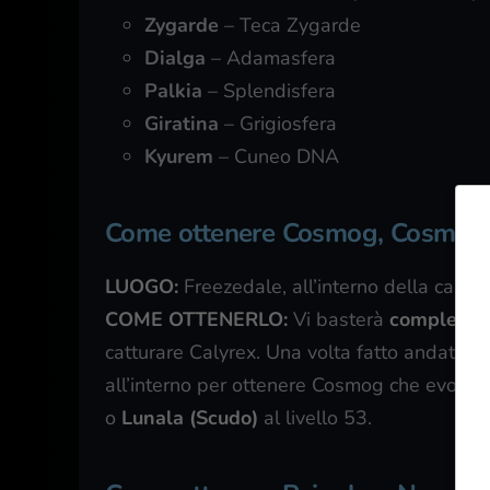
Zygarde
– Teca Zygarde
Dialga
– Adamasfera
Palkia
– Splendisfera
Giratina
– Grigiosfera
Kyurem
– Cuneo DNA
Come ottenere Cosmog, Cosmoen
LUOGO:
Freezedale, all’interno della casa 
COME OTTENERLO:
Vi basterà
completar
catturare Calyrex. Una volta fatto andate ne
all’interno per ottenere Cosmog che evolver
o
Lunala (Scudo)
al livello 53.