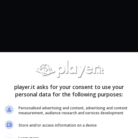
, Solgaleo e Lunala
con davanti una signora e uno Spheal.
player.it asks for your consent to use your
e la Leggenda 1
, legata alla trama del gioco e
personal data for the following purposes:
ll’abitazione segnalata e parlate con la signora
à in Cosmoem al livello 43 e in
Solgaleo (Spada)
Personalised advertising and content, advertising and content
measurement, audience research and services development
Store and/or access information on a device