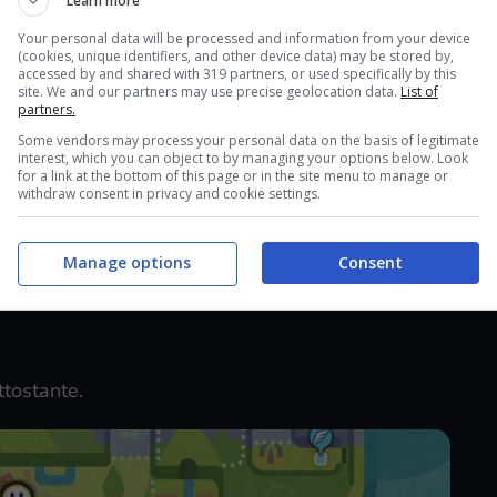
del
Learn more
Your personal data will be processed and information from your device
(cookies, unique identifiers, and other device data) may be stored by,
accessed by and shared with 319 partners, or used specifically by this
trama del DLC completando tutte e 3 le leggende.
site. We and our partners may use precise geolocation data.
List of
partners.
rovare la
Leggenda ?
. Portatela alla Dynatana
Some vendors may process your personal data on the basis of legitimate
possibilità di catturare le Ultracreature nelle
interest, which you can object to by managing your options below. Look
for a link at the bottom of this page or in the site menu to manage or
o 15 di queste avventure
apparirà nella
withdraw consent in privacy and cookie settings.
mparato la mossa Dragopulsar (DT62) ed essere
.
Manage options
Consent
tostante.