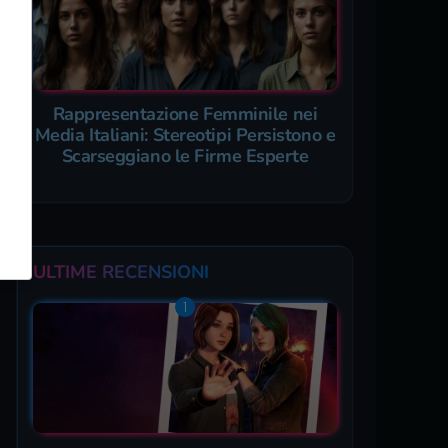
Rappresentazione Femminile nei
Media Italiani: Stereotipi Persistono e
Scarseggiano le Firme Esperte
ULTIME RECENSIONI