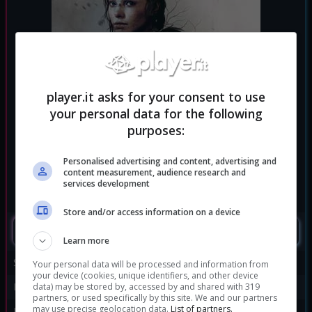
player.it asks for your consent to use
your personal data for the following
purposes:
Personalised advertising and content, advertising and
content measurement, audience research and
services development
Store and/or access information on a device
SEGUIMI
Learn more
Sviluppatore:
Asobo Studio
Your personal data will be processed and information from
your device (cookies, unique identifiers, and other device
Publisher:
Focus Home Interactive
data) may be stored by, accessed by and shared with 319
partners, or used specifically by this site. We and our partners
may use precise geolocation data.
List of partners.
Disponibile per:
PC
,
PS4
,
Xbox One