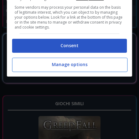
Some vendors may process your personal data on the basis
Genere:
Avventura
of legitimate interest, which you can object to by managing
your options below. Look for a link at the bottom of this page
Data di rilascio:
14/05/2019
or in the site menu to manage or withdraw consent in privacy
and cookie settings.
DOVE ACQUISTARLO?
Consent
A Plague Tale Innocence
18.36 €
Manage options
A Plague Tale Innocence: Coats of Arms
1.22 €
GIOCHI SIMILI