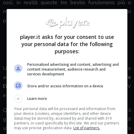
così, in realtà queste tre bestie funzionano più o
meno come le spade e le pistole degli altri
personaggi di Devil May Cry 5.
Shadow è l’attacco in mischia di V.
player.it asks for your consent to use
your personal data for the following
Il tuono di Griffon è il suo attacco a distanza.
purposes:
Nightmare è simile al Devil Bringer.
Personalised advertising and content, advertising and
Uno dei modi migliori per aumentare le combo e
content measurement, audience research and
services development
aumentare il grado è quello di assicurarti di
fare
l’upgrade di ciascuna delle abilità
dei demoni di V
Store and/or access information on a device
e acquistandone di nuove.
Learn more
Your personal data will be processed and information from
Questo è ciò che c’è da sapere per raggiungere il
your device (cookies, unique identifiers, and other device
grado SSS in Devil May Cry 5. Se hai bisogno di
data) may be stored by, accessed by and shared with 319
partners, or used specifically by this site. We and our partners
ulteriore aiuto sul gioco, puoi leggere la nostra
may use precise geolocation data.
List of partners.