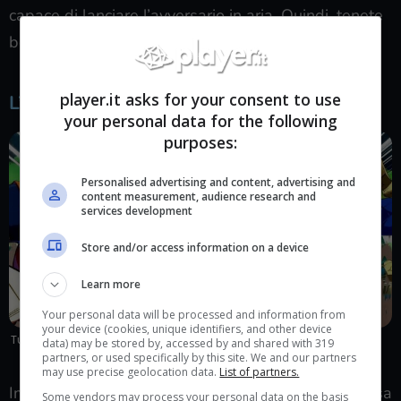
capace di lanciare l’avversario in aria. Quindi, tenete
bene a mente chi ne dispone e chi invece no.
player.it asks for your consent to use
L’importanza di cambiare i personaggi
your personal data for the following
purposes:
Personalised advertising and content, advertising and
content measurement, audience research and
services development
Store and/or access information on a device
Learn more
Your personal data will be processed and information from
your device (cookies, unique identifiers, and other device
Tutti i suggerimenti necessari per portare a casa la vittoria nelle
data) may be stored by, accessed by and shared with 319
due sfide.
partners, or used specifically by this site. We and our partners
may use precise geolocation data.
List of partners.
Infine, se il tuo avversario rimane con la salute bassa
Some vendors may process your personal data on the basis