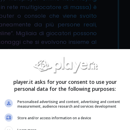
 in rete multigiocatore di massa) è
puter o console che viene svolto
raneamente da più persone reali,
line”. Migliaia di giocatori possono
sonaggi che si evolvono insieme al
onda ed in cui vivono.
pochi titoli di questo genere, ormai in declino, a
player.it asks for your consent to use your
ri, proponendo contenuti sempre nuovi ed un
personal data for the following purposes:
Personalised advertising and content, advertising and content
measurement, audience research and services development
Store and/or access information on a device