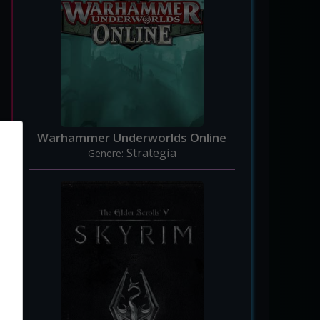
Warhammer Underworlds Online
Strategia
Genere: