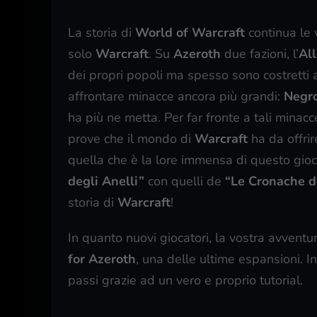
La storia di
World of Warcraft
continua le 
solo
Warcraft
. Su
Azeroth
due fazioni, l’
Al
dei propri popoli ma spesso sono costretti 
affrontare minacce ancora più grandi:
Negr
ha più ne metta. Per far fronte a tali minac
prove che il mondo di
Warcraft
ha da offrir
quella che è la lore immensa di questo gioco, 
degli Anelli”
con quelli de
“Le Cronache d
storia di
Warcraft
!
In quanto nuovi giocatori, la vostra avvent
for Azeroth
, una delle ultime espansioni. 
passi grazie ad un vero e proprio tutorial.