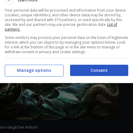
Learn more
Your personal data will be processed and information from your device
(cookies, unique identifiers, and other device data) may be stored by,
accessed by and shared with 319 partners, or used specifically by this
site. We and our partners may use precise geolocation data.
List of
partners.
Some vendors may process your personal data on the basis of legitimate
interest, which you can object to by managing your options below. Look
for a link at the bottom of this page or in the site menu to manage or
withdraw consent in privacy and cookie settings.
Manage options
Consent
no degli Dei Antichi.