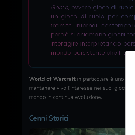
Game
, ovvero gioco di ruolo
un gioco di ruolo per com
tramite Internet contempo
perciò si chiamano giochi “on
interagire interpretando per
mondo persistente che li circ
World of Warcraft
in particolare è uno dei 
mantenere vivo l’interesse nei suoi giocato
mondo in continua evoluzione.
Cenni Storici