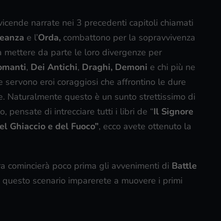
vicende narrate nei 3 precedenti capitoli chiamati
leanza
e l’
Orda,
combattono per la sopravvivenza
a mettere da parte le loro divergenze per
omanti
,
Dei Antichi
,
Draghi, Demoni
e chi più ne
ce servono eroi coraggiosi che affrontino le dure
e. Naturalmente questo è un sunto strettissimo di
pensate di intrecciare tutti i libri de “
Il Signore
el Ghiaccio e del Fuoco”
, ecco avete ottenuto la
ura comincierà poco prima gli avvenimenti di
Battle
In questo scenario imparerete a muovere i primi