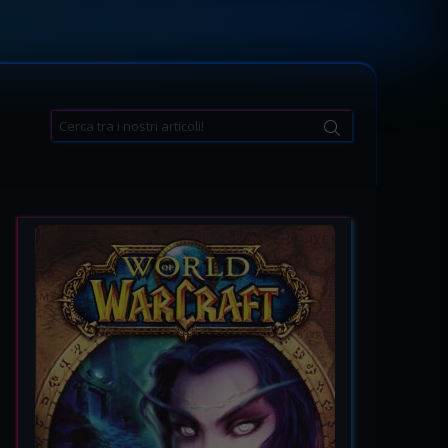
Search
for: