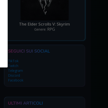
The Elder Scrolls V: Skyrim
RPG
Genere:
SEGUICI SUI SOCIAL
TikTok
Twitch
Telegram
Discord
Facebook
ULTIMI ARTICOLI