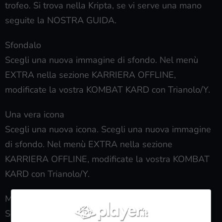
trofeo. Si trova nella Kripta, se vi serve una mano
seguite la NOSTRA GUIDA.
Sfondalo
Scegli una nuova immagine di sfondo. Nel menù
EXTRA nella sezione KARRIERA OFFLINE,
modificate la vostra KOMBAT KARD con Trianolo/Y.
Una vera icona
Scegli una nuova icona. Scegli una nuova immagine
di sfondo. Nel menù EXTRA nella sezione
KARRIERA OFFLINE, modificate la vostra KOMBAT
KARD con Trianolo/Y.
Mi annoio
Scegli un nuovo bordo. Scegli una nuova immagine