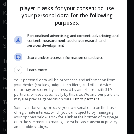
di sfondo. Nel menù EXTRA nella sezione
player.it asks for your consent to use
KARRIERA OFFLINE, modificate la vostra KOMBAT
your personal data for the following
KARD con Trianolo/Y.
purposes:
Personalised advertising and content, advertising and
Canguro
content measurement, audience research and
Salta 30 volte in un match.
services development
Store and/or access information on a device
Trollali
Abbassati 30 volte durante la sequenza delle
Learn more
Fatality. Non funziona nella modalità Storia e
Your personal data will be processed and information from
your device (cookies, unique identifiers, and other device
nell’Addestramento Fatality.
data) may be stored by, accessed by and shared with 319
partners, or used specifically by this site. We and our partners
may use precise geolocation data.
List of partners.
Tutti i pezzi
Some vendors may process your personal data on the basis
Scegli un set con sfondo, icona e bordo. Vi basterà
of legitimate interest, which you can object to by managing
your options below. Look for a link at the bottom of this page
indossare uno stesso set di icone: Se avete
or in the site menu to manage or withdraw consent in privacy
and cookie settings.
terminato il capitolo della STORIA di SCORPION,