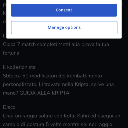
potete indossare il set HANZO nella vostra Kombat
Consent
Kard. Vi basterà equipaggiare Hanzo in tutti gli slot
disponibili.
Manage options
La fortuna è dalla tua parte
Gioca 7 match completi Metti alla prova la tua
fortuna.
Il kollezionista
Sblocca 50 modificatori del kombattimento
personalizzato. Li trovate nella Kripta, serve una
mano? GUIDA ALLA KRIPTA.
Disco
Crea un raggio solare con Kotal Kahn ed esegui un
cambio di postura 5 volte mentre sei nel raggio.