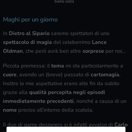
bella vista.
Maghi per un giorno
In
Dietro al Sipario
saremo spettatori di uno
spettacolo di magia
del celeberrimo
Lance
Oldman
, che però avrà ben altre
sorprese
per noi…
Piccola premessa: il
tema
mi sta particolarmente a
cuore
, avendo un (breve) passato di
cartomagia.
Inoltre le mie aspettative erano alte fin da subito
grazie alla
qualità percepita negli episodi
immediatamente precedenti
, nonché a causa di un
nome
preciso all’interno della scatola.
Il duo di game designers si è infatti avvalso di
Carlo