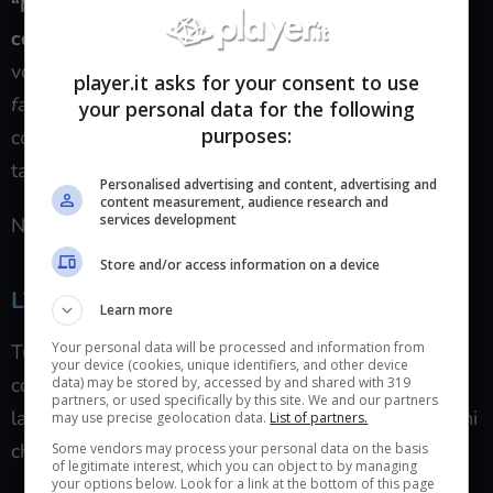
“Mago Charlie” Emanuele Lanzavecchia
come
consulente
“magico”. Un
game designer
– a sua
volta –
di tutto rispetto
, sinonimo di
qualità
e –
fun
player.it asks for your consent to use
fact
– mio
ex datore di lavoro
per motivi
your personal data for the following
purposes:
completamente estranei alla magia o ai giochi da
tavolo.
Personalised advertising and content, advertising and
content measurement, audience research and
services development
Non venite quindi a dire che mi sto
ruffianando
.
Store and/or access information on a device
L’effetto sopresa
Learn more
Your personal data will be processed and information from
Tutta l’esperienza gira attorno ai
colpi di scena
,
your device (cookies, unique identifiers, and other device
come è
giusto che sia
! La magia deve
affascinare
,
data) may be stored by, accessed by and shared with 319
partners, or used specifically by this site. We and our partners
lasciare a bocca aperta, portare in luoghi e situazioni
may use precise geolocation data.
List of partners.
che non si sarebbero mai immaginati.
Some vendors may process your personal data on the basis
of legitimate interest, which you can object to by managing
your options below. Look for a link at the bottom of this page