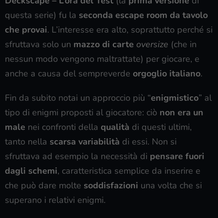
Deckscape – L’ora del Test
(la
prima versione
di
questa serie) fu la
seconda escape room da tavolo
che provai
. L’interesse era alto, soprattutto perché si
sfruttava solo un
mazzo di carte
oversize
(che in
nessun modo vengono maltrattate) per giocare, e
anche a causa del sempreverde
orgoglio italiano
.
Fin da subito notai un approccio più “
enigmistico
” al
tipo di enigmi proposti al giocatore: ciò
non era un
male
nei confronti della
qualità
di questi ultimi,
tanto nella
scarsa variabilità
di essi. Non si
sfruttava ad esempio la necessità di
pensare fuori
dagli schemi
, caratteristica semplice da inserire e
che può dare molte
soddisfazioni
una volta che si
superano i relativi enigmi.