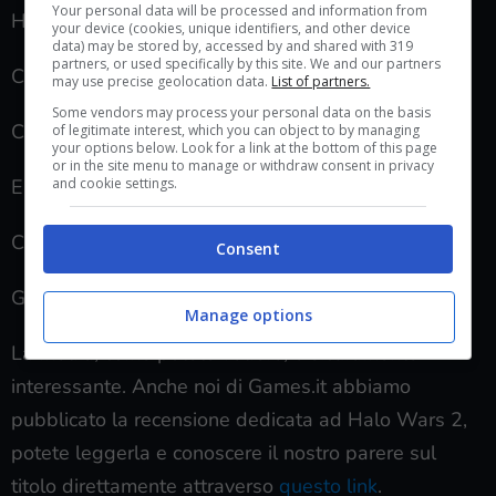
Your personal data will be processed and information from
Hardcore Gamer – 4/5
your device (cookies, unique identifiers, and other device
data) may be stored by, accessed by and shared with 319
partners, or used specifically by this site. We and our partners
Critical Hit – 8.5
may use precise geolocation data.
List of partners.
Some vendors may process your personal data on the basis
CGMagazine – 8
of legitimate interest, which you can object to by managing
your options below. Look for a link at the bottom of this page
or in the site menu to manage or withdraw consent in privacy
and cookie settings.
EGM – 9
COGconnected – 95/100
Consent
Gaming Nexus – 9.5
Manage options
La media, come potete vedere, è sicuramente
interessante. Anche noi di Games.it abbiamo
pubblicato la recensione dedicata ad Halo Wars 2,
potete leggerla e conoscere il nostro parere sul
titolo direttamente attraverso
questo link
.