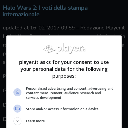
Halo Wars 2: I voti della stampa
internazionale
updated at 16-02-2017 09:59
–
Redazione Player.it
Halo Wars 2 arriverà sul mercato tra pochi giorni e in
rete sono già state pubblicate le prime recensioni da
parte della stampa internazionale. Ecco i voti
player.it asks for your consent to use
assegnati finora al gioco:
your personal data for the following
purposes:
Polygon – 8
Personalised advertising and content, advertising and
GamesRadar+ – 3/5
content measurement, audience research and
services development
Destructoid – 7
Store and/or access information on a device
Digital Trends – 3/5
Learn more