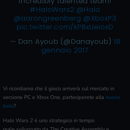
incredibly talented team!
#HaloWars2
@Halo
@aarongreenberg
@XboxP3
pic.twitter.com/kPBxUeioxD
— Dan Ayoub (@Danayoub)
18
gennaio 2017
Vi ricordiamo che il gioco arriverà sul mercato in
versione PC e Xbox One, parteciperete alla
nuova
beta
?
Halo Wars 2 è uno strategico in tempo
reale sviluppato da The Creative Assembly e