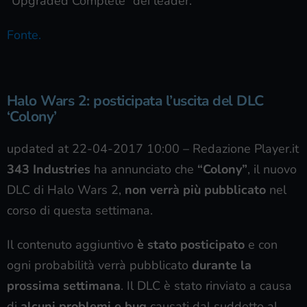
“Upgraded Complete” dei leader.
Fonte.
Halo Wars 2: posticipata l’uscita del DLC
‘Colony’
updated at 22-04-2017 10:00
–
Redazione Player.it
343 Industries
ha annunciato che
“Colony”
, il nuovo
DLC di Halo Wars 2,
non verrà più pubblicato
nel
corso di questa settimana.
Il contenuto aggiuntivo
è stato posticipato
e con
ogni probabilità verrà pubblicato
durante la
prossima settimana
. Il DLC è stato rinviato a causa
di
alcuni problemi e bug
causati dal suddetto al