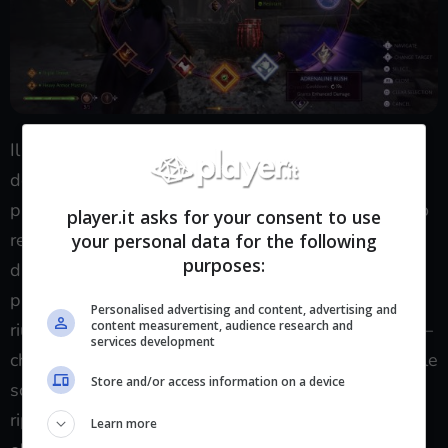
Il feedback del sistema di combattimento, che nella
demo vedeva sbloccate varie abilità tanto per il
protagonista quanto per i compagni, si è dimostrato
player.it asks for your consent to use
responsivo, immediato da comprendere e
your personal data for the following
purposes:
discretamente appagante da mettere in pratica. Di
primo acchito mi è sembrato combinare in modo
Personalised advertising and content, advertising and
content measurement, audience research and
riuscito le istanze dinamiche dell’action non tecnico –
services development
che richiede semplicemente un po’ di tempismo nelle
Store and/or access information on a device
schivate e parate, nonché un costante
riposizionamento nella mappa – alla
pausa tattica,
Learn more