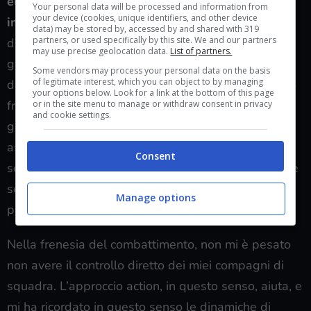
elemento caratteristico della serie, qui
Your personal data will be processed and information from
your device (cookies, unique identifiers, and other device
implementata alla Mass Effect
, ovvero un freeze
data) may be stored by, accessed by and shared with 319
partners, or used specifically by this site. We and our partners
dell’azione di gioco che si attiva all’apertura della
may use precise geolocation data.
List of partners.
ghiera delle abilità. Non voglio entrare nei dettagli
Some vendors may process your personal data on the basis
of legitimate interest, which you can object to by managing
della spiegazione del sistema di controllo in questo
your options below. Look for a link at the bottom of this page
frangente, poiché chiunque abbia avuto accesso al
or in the site menu to manage or withdraw consent in privacy
and cookie settings.
gioco in anteprima ha avuto modo di approfondirlo
assai più di me, che ne ho potuto saggiare
Consent
solamente un’infarinatura generale. Vi dirò invece le
sensazioni a riguardo, che sono state senza dubbio
Manage options
positive.
Nella frenesia del combattimento, non mi è pesato
non avere il controllo diretto dei miei compagni di
squadra. L’approccio action, in questo senso, aiuta, e
mi ha ricordato in questo senso le dinamiche di