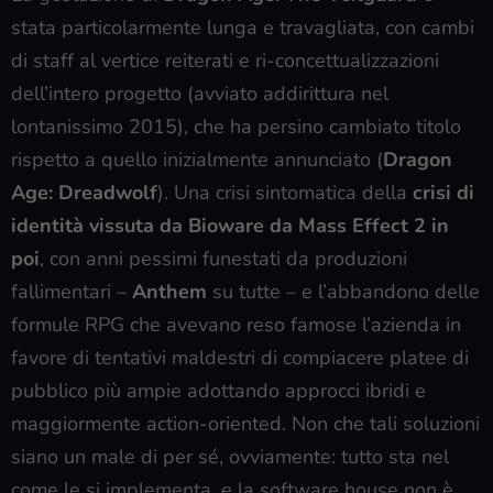
stata particolarmente lunga e travagliata, con cambi
di staff al vertice reiterati e ri-concettualizzazioni
dell’intero progetto (avviato addirittura nel
lontanissimo 2015), che ha persino cambiato titolo
rispetto a quello inizialmente annunciato (
Dragon
Age: Dreadwolf
). Una crisi sintomatica della
crisi di
identità vissuta da Bioware da Mass Effect 2 in
poi
, con anni pessimi funestati da produzioni
fallimentari –
Anthem
su tutte – e l’abbandono delle
formule RPG che avevano reso famose l’azienda in
favore di tentativi maldestri di compiacere platee di
pubblico più ampie adottando approcci ibridi e
maggiormente action-oriented. Non che tali soluzioni
siano un male di per sé, ovviamente: tutto sta nel
come le si implementa, e la software house non è