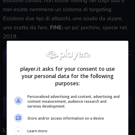
esistono combo, non esiste feeling nei colpi dati e
non esiste nemmeno un sistema di targeting.
Esistono due tipi di attacchi, uno scudo da alzare,
uno scatto da fare,
FINE;
un po’ pochino, specie nel
2019.
player.it asks for your consent to use
your personal data for the following
purposes:
Personalised advertising and content, advertising and
content measurement, audience research and
services development
Store and/or access information on a device
L’unico cambiamento degno di nota è un
Learn more