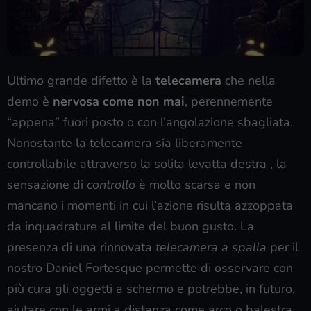
Ultimo grande difetto è la
telecamera
che nella
demo è
nervosa come non mai
, perennemente
“appena” fuori posto o con l’angolazione sbagliata.
Nonostante la telecamera sia liberamente
controllabile attraverso la solita levatta destra , la
sensazione di
controllo
è molto scarsa e non
mancano i momenti in cui l’azione risulta azzoppata
da inquadrature al limite del buon gusto. La
presenza di una rinnovata
telecamera a spalla
per il
nostro Daniel Fortesque permette di osservare con
più cura gli oggetti a schermo e potrebbe, in futuro,
aiutare con le armi a distanza come arco o balestra