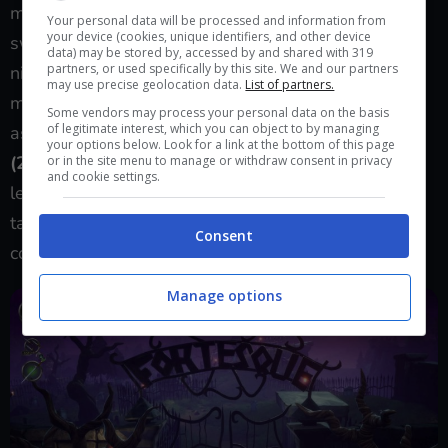
miglioramente della
QOL
(quality of life) con lo
Your personal data will be processed and information from
your device (cookies, unique identifiers, and other device
switch rapido delle armi impostato sul triangolo,
data) may be stored by, accessed by and shared with 319
partners, or used specifically by this site. We and our partners
niente di trascendentale ma comunque una
may use precise geolocation data.
List of partners.
meccanica ben apprezzata. Quello che era lecito
Some vendors may process your personal data on the basis
of legitimate interest, which you can object to by managing
aspettarsi da un
progetto
della portata di
Medievil
your options below. Look for a link at the bottom of this page
(2019)
era un sistema di combattimento
or in the site menu to manage or withdraw consent in privacy
and cookie settings.
leggermente più profondo, con un sistema di
targeting o almeno un maggiore feeling per ogni
Consent
colpo inflitto.
Manage options