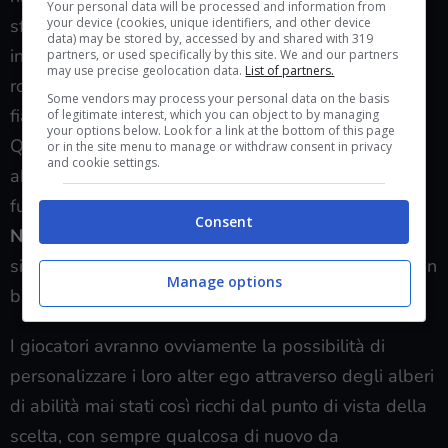
Your personal data will be processed and information from
your device (cookies, unique identifiers, and other device
sfide che il gioco proporrà loro: affrontare nemici
data) may be stored by, accessed by and shared with 319
incredibilmente pericolosi, risolvere complessi
partners, or used specifically by this site. We and our partners
may use precise geolocation data.
List of partners.
rompicapi dinamici o esplorare i sopracitati luoghi
Some vendors may process your personal data on the basis
fiabeschi e conoscere le loro creature pacifiche.
of legitimate interest, which you can object to by managing
your options below. Look for a link at the bottom of this page
Questo sarà fatto utilizzando un complesso set di
or in the site menu to manage or withdraw consent in privacy
and cookie settings.
abilità tra cui l’utilizzo degli elementi naturali come
fuoco, aria, luce o magnetismo.
Trine 4: The
Consent
Nightmare Prince
sarà caratterizzato anche da un
sistema di difficoltà dinamico che sistemerà i livelli in
Manage options
base al numero di giocatori presenti nel gameplay.
I giocatori avranno ovviamente la possibilità di
personalizzare i loro alter ego attraverso degli alberi
di abilità mai stati così ricchi dal punto di vista della
scelta, con sempre qualcosa di nuovo da