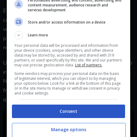
Personalised advertising and content, advertising and
content measurement, audience research and
E in effetti questo è quello che si può fare in questi
services development
casi per arginare i possibili scam: se vi capita di
Store and/or access information on a device
vederlo quello che dovete fare è segnalare alla
Learn more
piattaforma in cui vi capita di vedere un contenuto
Your personal data will be processed and information from
non legittimo quello che sta succedendo.
your device (cookies, unique identifiers, and other device
data) may be stored by, accessed by and shared with 319
partners, or used specifically by this site. We and our partners
Un numero abbastanza elevato di
segnalazioni
può
may use precise geolocation data.
List of partners.
effettivamente portare alla rimozione del contenuto.
Some vendors may process your personal data on the basis
of legitimate interest, which you can object to by managing
Non sarà l’eliminazione totale dei contenuti
your options below. Look for a link at the bottom of this page
or in the site menu to manage or withdraw consent in privacy
fraudolenti ma potrebbe aiutare ad arginarli in
and cookie settings.
qualche modo.
Consent
Manage options