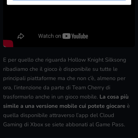
E per quello che riguarda Hollow Knight Silksong
ribadiamo che il gioco è disponibile su tutte le
principali piattaforme ma che non c’è, almeno per
ora, l’intenzione da parte di Team Cherry di
trasformarlo anche in un gioco mobile.
La cosa più
simile a una versione mobile cui potete giocare
è
quella disponibile attraverso l’app del Cloud
Gaming di Xbox se siete abbonati al Game Pass.