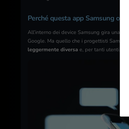
Perché questa app Samsung ora 
All’interno dei device Samsung gira una ver
Google. Ma quello che i progettisti Samsu
leggermente diversa
e, per tanti utenti, mi