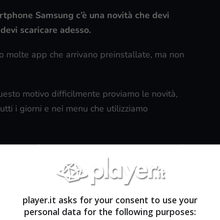
artphone Samsung c’è una novità che devi
 devi scaricare adesso.
 molte app che arrivano preinstallate, ma non
uesto motivo difficilmente proviamo le novità,
tti i giorni e nei menu che utilizziamo
 Samsung
, è decisamente il caso di guardare più da
 o sul tuo tablet, perché è arrivata una novità che
ino.
player.it asks for your consent to use your
re la tua nuova app preferita di tutto l’ecosistema
personal data for the following purposes: