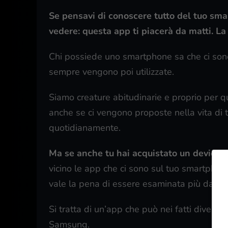
Se pensavi di conoscere tutto del tuo sm
vedere: questa app ti piacerà da matti. La
Chi possiede uno smartphone sa che ci sono
sempre vengono poi utilizzate.
Siamo creature abitudinarie e proprio per q
anche se ci vengono proposte nella vita di tu
quotidianamente.
Ma se anche tu hai acquistato un device
vicino le app che ci sono sul tuo smartphone
vale la pena di essere esaminata più da vic
Si tratta di un’app che può nei fatti diventa
Samsung.