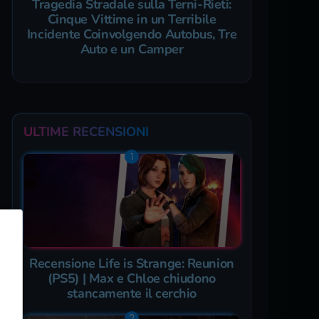
Tragedia Stradale sulla Terni-Rieti:
Cinque Vittime in un Terribile
Incidente Coinvolgendo Autobus, Tre
Auto e un Camper
ULTIME RECENSIONI
Recensione Life is Strange: Reunion
(PS5) | Max e Chloe chiudono
stancamente il cerchio