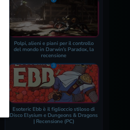
Polpi, alieni e piani per il controllo
del mondo in Darwin’s Paradox, la
recensione
Esoteric Ebb è il figlioccio stiloso di
Disco Elysium e Dungeons & Dragons
| Recensione (PC)