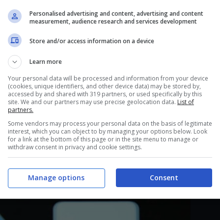
Personalised advertising and content, advertising and content
measurement, audience research and services development
è da provare
Store and/or access information on a device
sione del sistema operativo del robottino di
Learn more
ng hanno fatto con Android ha reso
l’esperienza
Your personal data will be processed and information from your device
gliore e più piacevole.
(cookies, unique identifiers, and other device data) may be stored by,
accessed by and shared with 319 partners, or used specifically by this
site. We and our partners may use precise geolocation data.
List of
partners.
Some vendors may process your personal data on the basis of legitimate
interest, which you can object to by managing your options below. Look
for a link at the bottom of this page or in the site menu to manage or
withdraw consent in privacy and cookie settings.
Manage options
Consent