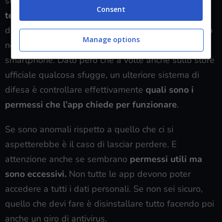
stesso tempo difficili da riconoscere ma
facili da
Consent
tenere a bada
. Occorre praticare una sana dose di
diffidenza nei confronti delle app che non si trovano
Manage options
nei canali ufficiali di download di software per
smartphone. Dato però che a volte anche sullo store
ufficiale qualcosa sfugge, un ulteriore sistema di
difesa è controllare effettivamente
quali sono i
permessi che l’app chiede per funzionare
.
Se sono anomali rispetto a quello che ci si
aspetterebbe è il caso di lasciar perdere. E
attenzione anche se sembrano
permessi utili ma
sono eccessivi.
Non tutte le app devono poter
accedere a tutti i dati personali. Se non sei sicuro,
quello che devi fare è disinstallare tutto facendo poi
anche un giro di antivirus.