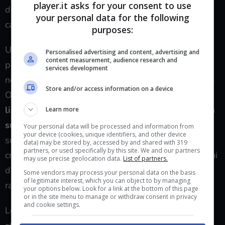
player.it asks for your consent to use
dell’app è però solo metà del sistema messo in
your personal data for the following
campo da questi hacker.
purposes:
Una volta che l’app malevola si è installata, infatti,
Personalised advertising and content, advertising and
content measurement, audience research and
per insinuarsi effettivamente sui device invia delle
services development
notifiche push e, utilizzando la piattaforma legittima
Store and/or access information on a device
OneSignal,
nelle notifiche push sono inseriti dei
link di phishing
. Nel momento in cui
l’utente clicca
Learn more
sui link
, totalmente ignaro di quello che sta
Your personal data will be processed and information from
your device (cookies, unique identifiers, and other device
succedendo sul suo smartphone e in balia dei
data) may be stored by, accessed by and shared with 319
partners, or used specifically by this site. We and our partners
criminali informatici, fornisce a questi anche gli ultimi
may use precise geolocation data.
List of partners.
dati personali che forse ancora non erano riusciti a
Some vendors may process your personal data on the basis
of legitimate interest, which you can object to by managing
raccogliere.
your options below. Look for a link at the bottom of this page
or in the site menu to manage or withdraw consent in privacy
and cookie settings.
Le minacce come il malware Tanzeem sono allo