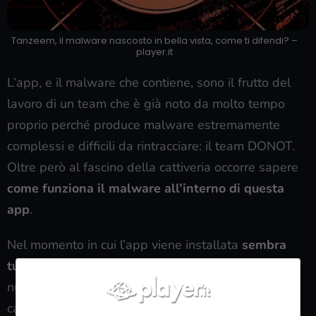
Tanzeem, il malware nascosto in bella vista, come ti difendi? –
player.it
L’app, e il malware che contiene, sono il frutto del
lavoro di un team che è già noto da molto tempo
proprio perché produce malware estremamente
complessi e difficili da rintracciare: il team DONOT.
Oltre però al fascino della cattiveria occorre sapere
come funziona il malware all’interno di questa
app
.
Nel momento in cui l’app viene installata
sembra
tutto normale
ma basta andare a guardare al
numero di
permessi
che vengono richiesti
per
capire che c’è qualcosa che non va. L’installazione