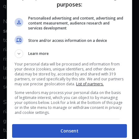
purposes:
questo bug.
Personalised advertising and content, advertising and
Nel frattempo, se ancora non lo hai fatto e vuoi
content measurement, audience research and
services development
smettere di litigare
con il gesto che permette di
tornare indietro c’è un modo per disattivare e
Store and/or access information on a device
riattivare questo tipo di navigazione per provare a
Learn more
risolverlo almeno momentaneamente. C’è infatti, tra
Your personal data will be processed and information from
le soluzioni temporanee cui accennavamo all’inizio,
your device (cookies, unique identifiers, and other device
data) may be stored by, accessed by and shared with 319
una che in particolare
sembra funzionare
come
partners, or used specifically by this site. We and our partners
may use precise geolocation data.
List of partners.
soluzione tampone.
Some vendors may process your personal data on the basis
of legitimate interest, which you can object to by managing
Si tratta di
disattivare la navigazione gestuale,
your options below. Look for a link at the bottom of this page
or in the site menu to manage or withdraw consent in privacy
riavviare lo smartphone e riattivare la navigazione
and cookie settings.
gestuale. Nello specifico apri le
impostazioni
del
tuo Google Pixel, scegli la voce
Sistema
e poi il
Consent