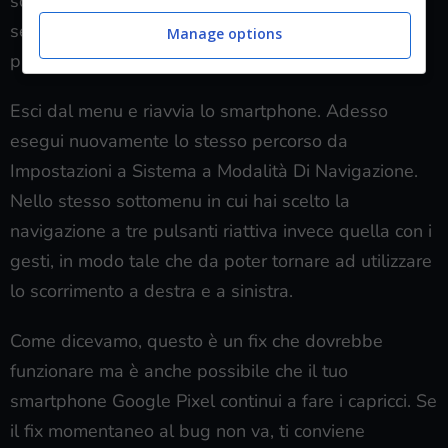
sottomenu
Modalità Di Navigazione
. In questa
sezione puoi scegliere se utilizzare i gesti oppure i
Manage options
pulsanti.
Scegli i pulsanti.
Esci dal menu e riavvia lo smartphone. Adesso
esegui nuovamente lo stesso percorso da
Impostazioni a Sistema a Modalità Di Navigazione.
Nello stesso sottomenu in cui hai scelto la
navigazione a tre pulsanti riattiva invece quella con i
gesti, in modo tale che da poter tornare ad utilizzare
lo scorrimento a destra e a sinistra.
Come dicevamo, questo è un fix che dovrebbe
funzionare ma è anche possibile che il tuo
smartphone Google Pixel continui a fare i capricci. Se
il fix momentaneo al bug non va, ti conviene