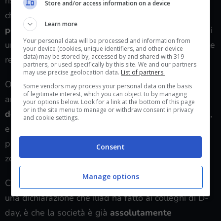
riscontrano in quelle che sono comunemente
Store and/or access information on a device
chiamate
aree bianche,
quelle in cui in generale la
Learn more
popolazione residente,
e che quindi ha necessità di
Your personal data will be processed and information from
una connessione, è inferiore e in cui lo sviluppo delle
your device (cookies, unique identifiers, and other device
data) may be stored by, accessed by and shared with 319
reti è ancora agli stadi iniziali.
partners, or used specifically by this site. We and our partners
may use precise geolocation data.
List of partners.
Oltre alle aree considerate zone bianche c’è però
Some vendors may process your personal data on the basis
of legitimate interest, which you can object to by managing
anche chi segnala online di vivere in
aree
your options below. Look for a link at the bottom of this page
or in the site menu to manage or withdraw consent in privacy
densamente popolate,
magari anche in centro città,
and cookie settings.
e di trovarsi nella stessa situazione. A riprova che il
problema della fibra iliad lenta non è solo in quelle
Consent
zone considerate lontane.
Manage options
Come accennavamo prima, l’unica consolazione, da
una dichiarazione che iliad ha fatto ai colleghi di D-
day, è che la società è già
assolutamente