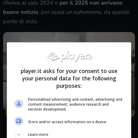
riferiva al solo 2024 e
per il 2025 non arrivano
buone notizie
, per usare un eufemismo, da questo
punto di vista.
player.it asks for your consent to use
your personal data for the following
purposes:
Personalised advertising and content, advertising and
content measurement, audience research and
services development
Canone RAI, cambia l’importo: agli italiani non piaceranno le
Store and/or access information on a device
notizie che arrivano (Player.it)
Learn more