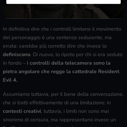
In definitiva dire che i controlli limitano il movimento
del personaggio è una sentenza seducente, ma
errata: sarebbe più corretto dire che invece lo
definiscono
. Di nuovo, lo ripeto per chi si era seduto
in fondo –
i controlli della telecamera sono la
pietra angolare che regge la cattedrale Resident
Evil 4.
Assumiamo tuttavia, per il bene della conversazione,
che si tratti effettivamente di una limitazione: in
contesti creativi
, tuttavia, i limiti non sono mai
sinonimo di censura, ma rappresentano invece un