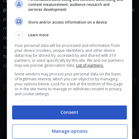
contraria da parte degli antagonisti. Ho mosso la
content measurement, audience research and
pedina Leon
in avanti? Bene, il
Ganado
davanti a lui
services development
proverà a chiudergli la strada o ad anticipare il suo
Store and/or access information on a device
movimento intercettandolo con un fendente. Ho
Learn more
ordinato alla pedina Leon di ricaricare? I nemici
Your personal data will be processed and information from
saranno attratti dalla temporanea disabilità e
your device (cookies, unique identifiers, and other device
tenteranno di avvicinarsi, di chiudere il gap, di
data) may be stored by, accessed by and shared with 319
partners, or used specifically by this site. We and our partners
circondarci.
may use precise geolocation data.
List of partners.
Some vendors may process your personal data on the basis
of legitimate interest, which you can object to by managing
your options below. Look for a link at the bottom of this page
or in the site menu to manage or withdraw consent in privacy
and cookie settings.
Consent
Manage options