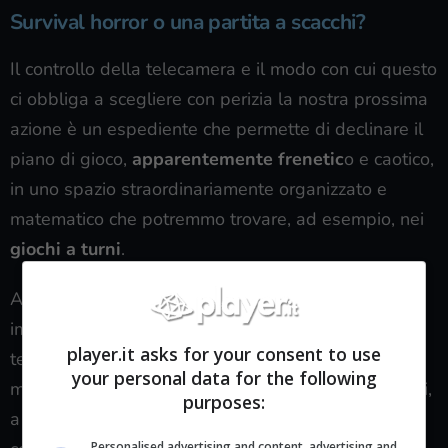
Survival horror o una partita a scacchi?
Il controllo della telecamera e il modo con cui questo
ci obbliga a scegliere con perizia la nostra prossima
azione è un espediente che permette di declinare il
piano di gioco,
apparentemente frenetic
o e caotico,
in uno spazio straordinariamente organizzato e
matematico che potremmo trovare, ad esempio, nei
giochi a turni
.
Adottando questo approccio ecco che possiamo
immaginare RE4 come una
partita a scacchi
in
player.it asks for your consent to use
tempo reale: a ogni nostro input segue un’azione –
your personal data for the following
movimento, ricarica, fuoco, cura e via dicendo – a cui,
purposes:
a sua volta, segue una reazione equivalente e
Personalised advertising and content, advertising and