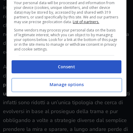
Your personal data will be processed and information from
importanza, in termini di abilità da apprendere,
your device (cookies, unique identifiers, and other device
data) may be stored by, accessed by and shared with 319
risulterà pressoché ininfluente, bottino di vario tipo
partners, or used specifically by this site. We and our partners
may use precise geolocation data.
List of partners.
che vi ritroverete a scartare per la quasi totalità
Some vendors may process your personal data on the basis
nell’attimo in cui otterrete la prima arma leggendaria
of legitimate interest, which you can object to by managing
your options below. Look for a link at the bottom of this page
del gioco (molto presto) e un loop di gioco
or in the site menu to manage or withdraw consent in privacy
and cookie settings.
eccessivamente ripetitivo.
A mano a mano che proseguirete si sbloccheranno
Consent
diverse tipologie di incarico ma
non passerà molto
prima che inizino a diventare ridondante, sia per
Manage options
una questione di obiettivi sia di nemici in sé
: questi
infatti sono ridotti a un’unica tipologia che cerca di
evolversi in base al prosieguo della trama e pur
obbligando a volte a strategie diverse dal semplice
prendere la mira e sparare, a lungo andare perde di