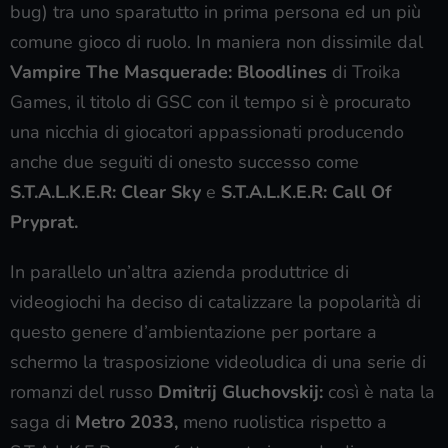
bug) tra uno sparatutto in prima persona ed un più
comune gioco di ruolo. In maniera non dissimile dal
Vampire The Masquerade: Bloodlines
di Troika
Games, il titolo di GSC con il tempo si è procurato
una nicchia di giocatori appassionati producendo
anche due seguiti di onesto successo come
S.T.A.L.K.E.R: Clear Sky
e
S.T.A.L.K.E.R: Call Of
Pryprat.
In parallelo un’altra azienda produttrice di
videogiochi ha deciso di catalizzare la popolarità di
questo genere d’ambientazione per portare a
schermo la trasposizione videoludica di una serie di
romanzi del russo
Dmitrij Gluchovskij:
così è nata la
saga di
Metro 2033,
meno ruolistica rispetto a