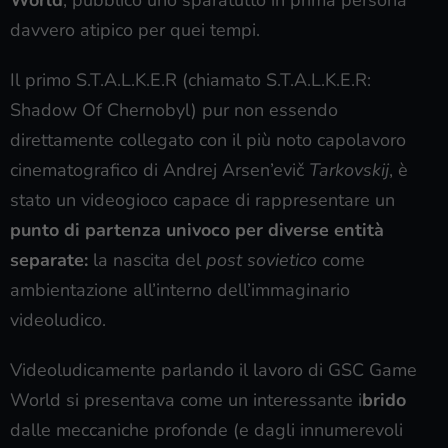
davvero atipico per quei tempi.
Il primo S.T.A.L.K.E.R (chiamato S.T.A.L.K.E.R:
Shadow Of Chernobyl) pur non essendo
direttamente collegato con il più noto capolavoro
cinematografico di Andrej Arsen’evič
Tarkovskij
, è
stato un videogioco capace di rappresentare un
punto di partenza univoco per diverse entità
separate:
la nascita del
post sovietico
come
ambientazione all’interno dell’immaginario
videoludico.
Videoludicamente parlando il lavoro di GSC Game
World si presentava come un interessante i
brido
dalle meccaniche profonde (e dagli innumerevoli