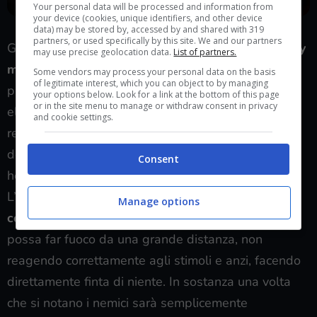
Your personal data will be processed and information from
your device (cookies, unique identifiers, and other device
data) may be stored by, accessed by and shared with 319
partners, or used specifically by this site. We and our partners
Gli scontri a fuoco avvengono seguendo un
gunplay
may use precise geolocation data.
List of partners.
molto grezzo
che rappresenta, purtroppo, uno dei
Some vendors may process your personal data on the basis
of legitimate interest, which you can object to by managing
punti deboli dell’esperienza. La precisione
your options below. Look for a link at the bottom of this page
or in the site menu to manage or withdraw consent in privacy
elevatissima anche soltanto del revolver iniziale
and cookie settings.
rende gli scontri a fuoco piuttosto semplici nel caso
degli scontri tra umani visto che, con un singolo
Consent
headshot, non ci sono AK-47 che tengano.
L’intelligenza artificiale, inoltre,
non sembra
Manage options
comprendere in maniera corretta
il fatto che si
possa far fuoco da una grande distanza, non
reagendo correttamente agli stimoli e anzi, facendo
direttamente finta di niente. In sostanza una volta
che si notano i nemici sarà semplicemente