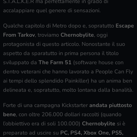
S.T.A.L.K.E.R ma perfettamente in grado di
accalappiare quel genere di sensazioni.
Qualche capitolo di Metro dopo e, sopratutto
Escape
From Tarkov
, troviamo
Chernobylite
, oggi
protagonista di questo articolo. Nonostante il suo
aspetto da sparatutto in prima persona il titolo
sviluppato da
The Farm 51
(software house con
dentro veterani che hanno lavorato a People Can Fly
ai tempi dello splendido Painkiller) ha un anima ben
delineata e, sopratutto, molto lontana dalla banalità.
Forte di una campagna Kickstarter
andata piuttosto
bene
, con oltre 206.000 dollari raccolti (quando
l’obbiettivo era di soli 100.000)
Chernobylite
si è
preparato ad uscire su
PC, PS4, Xbox One, PS5,