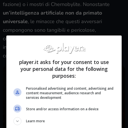
fazione) o i mostri di Chernobylite. Nonostante
un’intelligenza artificiale non da primato
universale
, le minacce che questi avversari
compongono sono tangibili e pericolose,
costringendo nuovamente il giocatore a fare uso
intelligente delle meccaniche di cui l’esperienza è
composta.
player.it asks for your consent to use
your personal data for the following
purposes:
Personalised advertising and content, advertising and
content measurement, audience research and
services development
Store and/or access information on a device
Learn more