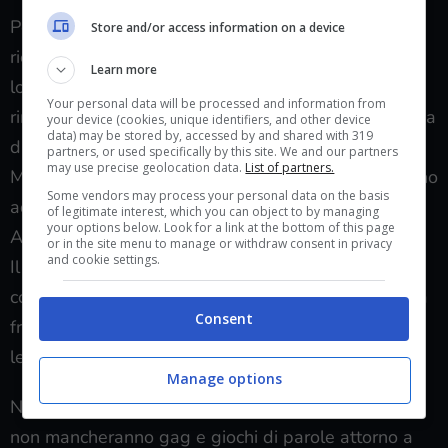
Per quanto riguarda il comparto artistico, il titolo
Store and/or access information on a device
riesce ad alternare ambientazioni molto diverse fra
Learn more
loro senza però che queste cozzino fra loro ma
Your personal data will be processed and information from
rimanendo comunque fedeli al proprio stile. Si passa
your device (cookies, unique identifiers, and other device
data) may be stored by, accessed by and shared with 319
da ambienti da romanzo noir a case stregate alla
partners, or used specifically by this site. We and our partners
may use precise geolocation data.
List of partners.
Miyazaki fino a fitte foreste alla Legend of Zelda fino
Some vendors may process your personal data on the basis
ad aulici picchi con boss che ricordano Nier:
of legitimate interest, which you can object to by managing
your options below. Look for a link at the bottom of this page
Automata.
or in the site menu to manage or withdraw consent in privacy
and cookie settings.
Il tutto utilizzando una palette di colori ed una
colonna sonora che quasi contrapposta alla materia
Consent
frenetica dei combattimenti rilassa sia gli occhi che
le orecchie.
Manage options
Nonostante il tema centrale del gioco sia la morte
non mancheranno gag e giochi di parole attorno a