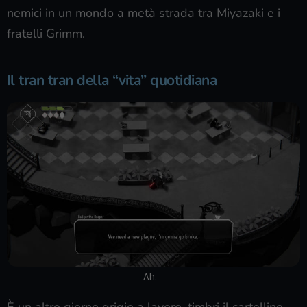
nemici in un mondo a metà strada tra Miyazaki e i
fratelli Grimm.
Il tran tran della “vita” quotidiana
Ah.
È un altro giorno grigio a lavoro, timbri il cartellino,