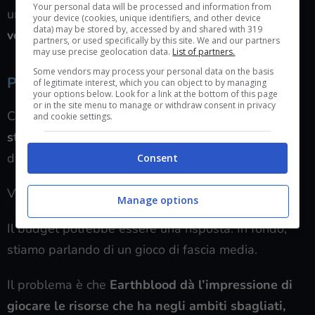
Your personal data will be processed and information from
un level design così ripetitivo,
qualche dubbio lo fa
your device (cookies, unique identifiers, and other device
data) may be stored by, accessed by and shared with 319
venire
.
partners, or used specifically by this site. We and our partners
may use precise geolocation data.
List of partners.
Some vendors may process your personal data on the basis
Problemi di concept, problemi di esecuzione
of legitimate interest, which you can object to by managing
your options below. Look for a link at the bottom of this page
or in the site menu to manage or withdraw consent in privacy
Come avrete capito,
Earthblood ha dei limiti
and cookie settings.
strutturali palesi
, che ne fanno un action rpg
davvero “povero”.
Consent
Vale la pena interrogarsi sul motivo.
Manage options
Il budget potrebbe essere una risposta. In fondo,
stiamo parlando di un gioco di fascia media.
Il problema è che
Earthblood dà l’impressione di
giocare le risorse che ha negli ambiti sbagliati,