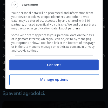
A questo va aggiunto lo sbilanciamento degli
Learn more
avversari, capaci di percepire la nostra povera
Your personal data will be processed and information from
your device (cookies, unique identifiers, and other device
protagonista con rumori
inesistenti
o in posizioni al di
data) may be stored by, accessed by and shared with 319
partners, or used specifically by this site. We and our partners
fuori dal campo visivo. Questo rende la progressione
may use precise geolocation data.
List of partners.
rallentata da continue fughe, nonostante non sia
Some vendors may process your personal data on the basis
of legitimate interest, which you can object to by managing
difficile
affrontare tali creature una volta messe le
your options below. Look for a link at the bottom of this page
or in the site menu to manage or withdraw consent in privacy
mani su delle risorse. Queste problematiche si
and cookie settings.
potrebbero risolvere semplicemente con delle
patch
di bilanciamento
che, se accorpate a
patch per la
Consent
risoluzione dei problemi tecnici
sopra descritti,
alzerebbero di molto la valutazione del gioco.
Manage options
Spaventi agrodolci.