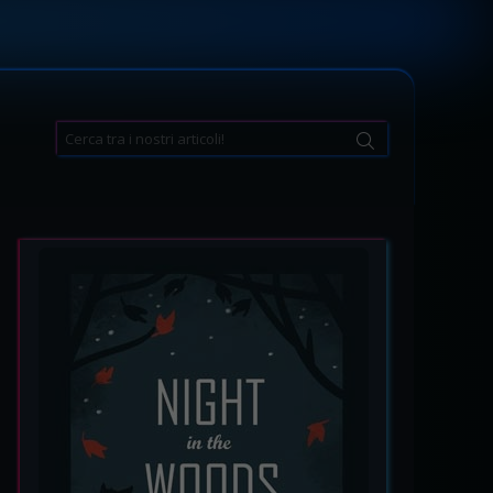
Search
for: