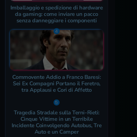
Imballaggio e spedizione di hardware
da gaming: come inviare un pacco
senza danneggiare i componenti
Commovente Addio a Franco Baresi:
Sei Ex Compagni Portano il Feretro,
tra Applausi e Cori di Affetto
Tragedia Stradale sulla Terni-Rieti:
Cinque Vittime in un Terribile
Incidente Coinvolgendo Autobus, Tre
Auto e un Camper