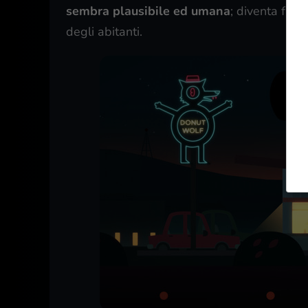
sembra plausibile ed umana
; diventa faci
degli abitanti.