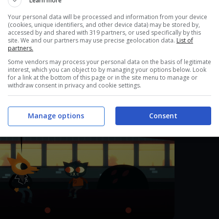
Learn more
le affezionarsi anche se non si somiglia a nessuno
Your personal data will be processed and information from your device
(cookies, unique identifiers, and other device data) may be stored by,
accessed by and shared with 319 partners, or used specifically by this
site. We and our partners may use precise geolocation data.
List of
partners.
Some vendors may process your personal data on the basis of legitimate
interest, which you can object to by managing your options below. Look
for a link at the bottom of this page or in the site menu to manage or
withdraw consent in privacy and cookie settings.
Manage options
Consent