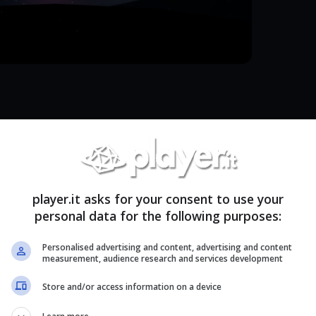
ati velocemente nel mondo di Possum Springs,
ente dallo schermo senza dare al videogioco una
e sono espressivi e interessanti, l’ambientazione
player.it asks for your consent to use your
 davvero per le strade gli abitanti di questa
personal data for the following purposes:
 giornaliere.
Personalised advertising and content, advertising and content
measurement, audience research and services development
finitezza” funziona benissimo per quanto riguarda
gli altri personaggi, dato che l’opzionalità ci
Store and/or access information on a device
interagire e rafforzare
una relazione che