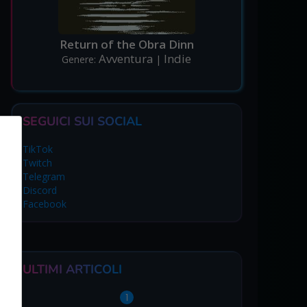
Return of the Obra Dinn
Avventura
Indie
Genere:
|
SEGUICI SUI SOCIAL
TikTok
Twitch
Telegram
Discord
Facebook
ULTIMI ARTICOLI