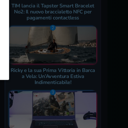
TIM lancia il Tapster Smart Bracelet
No2: Il nuovo braccialetto NFC per
pagamenti contactless
Ricky e la sua Prima Vittoria in Barca
a Vela: Un’Avventura Estiva
Indimenticabile!