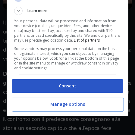
Learn more
Your personal data will be processed and information from
Il sistema di controllo sente il peso degli anni con
your device (cookies, unique identifiers, and other device
data) may be stored by, accessed by and shared with 319
una macchinosità difficile da ignorare. I controlli di
partners, or used specifically by this site. We and our partners
tipo
tank
, uniti al sistema di telecamere fisse, sono
may use precise geolocation data.
List of partners.
Some vendors may process your personal data on the basis
destinati a complicare la vita del giocatore più di una
of legitimate interest, which you can object to by managing
volta nel corso del gameplay.
your options below. Look for a link at the bottom of this page
or in the site menu to manage or withdraw consent in privacy
and cookie settings.
Devil May Cry 2
, nel suo tentativo di mostrarsi più
grande ed espanso dell’illustre predecessore, finisce
Consent
come
Icaro
per cadere rovinosamente. Una difficoltà
diminuita, una minore profondità del combat system
Manage options
e una serie di ambientazioni non in grado di reggere
il confronto con il predecessore consegnano alla
storia un secondo capitolo che all’epoca fece