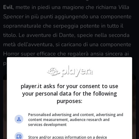
Evil
, mette in piedi una magione che richiama
Villa
Spencer
in più punti aggiungendo una componente
soprannaturale che serpeggia potente in tutto il
titolo. Le avventure di Dante, specie nella seconda
metà dell’avventura, si caricano di una componente
Horror super efficace che regalerà ansia sincera ai
più sensibili.
player.it asks for your consent to use
your personal data for the following
purposes:
Personalised advertising and content, advertising and
content measurement, audience research and
services development
Store and/or access information on a device