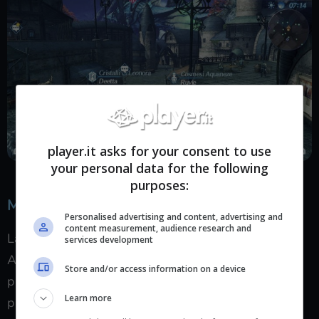
player.it asks for your consent to use
your personal data for the following
purposes:
Musiche
Personalised advertising and content, advertising and
content measurement, audience research and
La colonna sonora composta da Yasunori Mitsuda,
services development
ACE, Kenji Hiramatsu, e Manami Kiyota è un altro
Store and/or access information on a device
punto forte del gioco. Abbandonate le scelte
Learn more
particolari (come il rap o il funky) che avevano