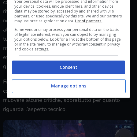
contraddistinto Xenoblade X assistiamo ad un
Your personal data will be processed and information from
your device (cookies, unique identifiers, and other device
ritorno alle sonorità che tanti avevano apprezzato
data) may be stored by, accessed by and shared with 319
partners, or used specifically by this site. We and our partners
nel primo gioco della saga, e non poteva essere
may use precise geolocation data.
List of partners.
altrimenti vedendo i nomi coinvolti. Le tracce sono
Some vendors may process your personal data on the basis
of legitimate interest, which you can object to by managing
tutte di ottimo livello e non ci sono stonature. Le
your options below. Look for a link at the bottom of this page
or in the site menu to manage or withdraw consent in privacy
musiche riescono a sottolineare in modo molto
and cookie settings.
efficace le varie fasi del gioco, risultando un
grandissimo valore aggiunto.
Consent
Fin qui tutto bene, ma anche un titolo eccellente
Manage options
come questo non è perfetto: è possibile infatti
muovere alcune critiche, soprattutto per quanto
riguarda l’aspetto tecnico.