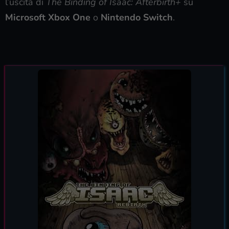
l’uscita di
The Binding of Isaac: Afterbirth+
su
Microsoft Xbox One
o
Nintendo Switch
.