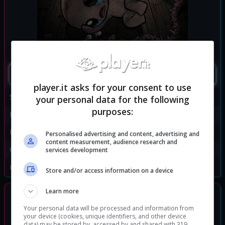
SEGUIMI
player.it asks for your consent to use
Sviluppatore:
Edmund McMillen
your personal data for the following
purposes:
Publisher:
Edmund McMillen
Disponibile per:
PC
,
PS4
,
Switch
,
Xbox One
Personalised advertising and content, advertising and
content measurement, audience research and
Genere:
Avventura
|
Indie
services development
Data di rilascio:
04/11/2014
Store and/or access information on a device
Learn more
GIOCHI SIMILI
Your personal data will be processed and information from
your device (cookies, unique identifiers, and other device
data) may be stored by, accessed by and shared with 319