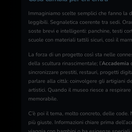
Immaginiamo scelte semplici che fanno la d
leggibili. Segnaletica coerente tra sedi. Ora
soste brevi e intelligenti: panchine, testi co
scuole con materiali tattili sicuri, così il ma
La forza di un progetto così sta nelle connes
della scultura rinascimentale; l’
Accademia
o
sincronizzare prestiti, restauri, progetti dig
parlare alla città: coinvolgere gli artigiani d
artistici. Quando il museo riesce a respirare 
memorabile.
C’è poi il tema, molto concreto, delle code
più giuste. Informazioni chiare prima dell’ac
viaggia con bambini o ha esigenze speciali.