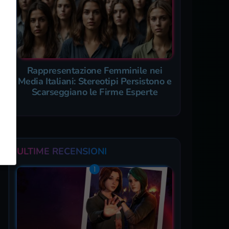
Rappresentazione Femminile nei
Media Italiani: Stereotipi Persistono e
Scarseggiano le Firme Esperte
ULTIME RECENSIONI