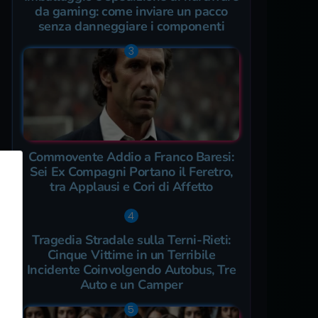
da gaming: come inviare un pacco
senza danneggiare i componenti
Commovente Addio a Franco Baresi:
Sei Ex Compagni Portano il Feretro,
tra Applausi e Cori di Affetto
Tragedia Stradale sulla Terni-Rieti:
Cinque Vittime in un Terribile
Incidente Coinvolgendo Autobus, Tre
Auto e un Camper