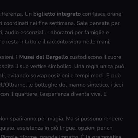
ifferenza. Un
biglietto integrato
con fasce orarie
ri coordinati nei fine settimana. Sale pensate per
rti, audio essenziali. Laboratori per famiglie e
rmo resta intatto e il racconto vibra nelle mani.
sioni. I
Musei del Bargello
custodiscono il cuore
spita il suo vertice simbolico. Una regia unica può
itali, evitando sovrapposizioni e tempi morti. E può
ell’Oltrarno, le botteghe del marmo sintetico, i licei
con il quartiere, l’esperienza diventa viva. E
. Non spariranno per magia. Ma si possono rendere
quisto, assistenza in più lingue, opzioni per chi
 Piccole riforme, grande impatto. È la grammatica