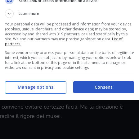
Store and/or access information on a device
l
GAMb
, il nuovo ente che riunisce la
Galleria
Learn more
rgello
. È una novità strutturale: un’unica regia per
Your personal data will be processed and information from your device
ono parlarsi meglio. Dati alla mano, l’Accademia
(cookies, unique identifiers, and other device data) may be stored by,
accessed by and shared with 319 partners, or used specifically by this
’anno; il Bargello e le sue sedi sommano ogni
site. We and our partners may use precise geolocation data.
List of
itatori. Sono flussi importanti, ma soprattutto sono
partners.
Some vendors may process your personal data on the basis of legitimate
interest, which you can object to by managing your options below. Look
for a link at the bottom of this page or in the site menu to manage or
withdraw consent in privacy and cookie settings.
a tra logistica e visione. Unire programmazione,
rso più limpido: dal
David di Michelangelo
ai
Manage options
Consent
Cappelle Medicee
, senza salti nel buio. Meno
calendari ufficiali completi su mostre o cantieri
, conviene evitare certezze facili. Ma la direzione è
radire il rigore dei musei.