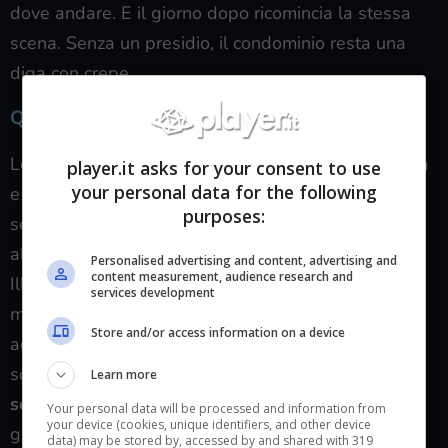
dove andare. E il giorno dopo ricomincia la stessa
scena. Senza un presidio, il condominio resta una
diga con crepe.
Quali risposte possibili
Le soluzioni esistono, se si tengono insieme legalità
player.it asks for your consent to use
your personal data for the following
e prossimità. Un presidio fisso nelle ore critiche. Un
purposes:
servizio di portierato sociale, già sperimentato
altrove, che unisce controllo, ascolto e mediazione.
Personalised advertising and content, advertising and
content measurement, audience research and
Illuminazione e videocamere funzionanti,
services development
manutenzione rapida degli accessi, porte sicure ma
Store and/or access information on a device
agibili per chi ci vive. Pattugliamenti mirati, sì, ma
soprattutto corridoi vivi: sportelli mobili dei
servizi
Learn more
sociali
, interventi in tempo reale quando spunta un
Your personal data will be processed and information from
your device (cookies, unique identifiers, and other device
giaciglio, percorsi di alloggio temporaneo regolato
data) may be stored by, accessed by and shared with 319