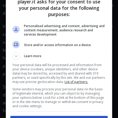
player.it asks for your consent to use
come si spiega una notizia. Con parole semplici. Con
your personal data for the following
dignità.
purposes:
In Italia, il tumore del polmone resta tra le principali
Personalised advertising and content, advertising and
content measurement, audience research and
cause di morte oncologica. Lo sanno i reparti, lo
services development
sanno le famiglie. Lei non ha fatto divulgazione
Store and/or access information on a device
tecnica, ma ha fatto qualcosa di altrettanto potente:
Learn more
ha tolto vergogna alla fragilità. Ha mostrato che si
Your personal data will be processed and information from
può chiedere aiuto. Che si può dire ho paura senza
your device (cookies, unique identifiers, and other device
perdere la faccia.
data) may be stored by, accessed by and shared with 319
partners, or used specifically by this site. We and our partners
may use precise geolocation data.
List of partners.
Se n’è andata dopo due anni di lotta lenta e
Some vendors may process your personal data on the basis
of legitimate interest, which you can object to by managing
dolorosa. A 66 anni. In punta di piedi, com’era
your options below. Look for a link at the bottom of this page
or in the site menu to manage or withdraw consent in privacy
arrivata in scena ogni sera, quando lo studio si
and cookie settings.
faceva quieto e la cronaca diventava ascolto. Oggi