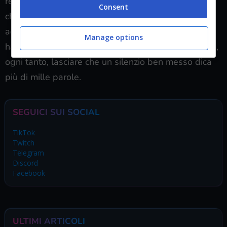
resta una domanda semplice, più attuale che mai:
Consent
che cosa chiediamo davvero alla TV quando
accendiamo il telecomando? Forse quello che lei ci
Manage options
ha insegnato. Vedere meglio, per giudicare meno. E,
ogni tanto, lasciare che un silenzio ben messo dica
più di mille parole.
SEGUICI SUI SOCIAL
TikTok
Twitch
Telegram
Discord
Facebook
ULTIMI ARTICOLI