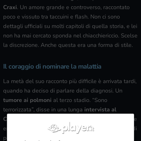
Craxi
. Un amore grande e controverso, raccontato
poco e vissuto tra taccuini e flash. Non ci sono
dettagli ufficiali su molti capitoli di quella storia, e lei
non ha mai cercato sponda nel chiacchiericcio. Scelse
la discrezione. Anche questa era una forma di stile.
Il coraggio di nominare la malattia
La metà del suo racconto più difficile è arrivata tardi,
quando ha deciso di parlare della diagnosi. Un
tumore ai polmoni
al terzo stadio. “Sono
terrorizzata”, disse in una lunga
intervista al
Corriere della Sera
. Niente metafore belliche, niente
eroi. Solo la realtà: visite, terapie, attese. La paura di
perdere il fiato e la voce. Ha spiegato la malattia