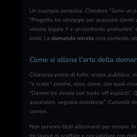
Un esempio semplice. Chiedere “Scrivi un 
“Progetta tre strategie per acquisire client
vincolo legale Y e un confronto pro/contro” s
limiti. La
domanda mirata
crea contesto, obi
Come si allena l’arte della doma
Chiarezza prima di tutto: scopo, pubblico, v
“a scala”: perché, cosa, come, con quali ris
“Dammi tre strade con trade-off espliciti”. 
assunzioni, segnala incertezze”. Curiosità di
cornice.
Non servono titoli altisonanti per iniziare. 
tre layout di scaffale e poi validare con da