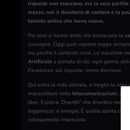
risposte non mancano, ma la vera partita s
mezzo, noi: il desiderio di contare e la pau
talento antico che torna nuovo.
Per anni ci hanno detto che bastavano la
c
consegna. Oggi quel copione regge sempre m
ma perché il contesto corre. Le macchine non 
Artificiale
a portata di clic, ogni giorno abb
Paradosso: più risposte, meno direzione.
Qui entra la nota stonata, o meglio la nota v
imprenditore nelle
telecomunicazioni
, sos
idee. Esplora. Divertiti” che divertirsi men
leggerezza: è energia. È quella spinta che ti
collegamento imprevisto.