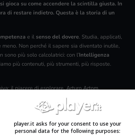
i gioca su come accendere la scintilla giusta. In
ra di restare indietro. Questa è la storia di un
ompetenza
e il
senso del dovere
. Studia, applicati,
eno. Non perché il sapere sia diventato inutile,
sono più solo calcolatrici: con l’
Intelligenza
iamo più contenuti, più strumenti, più risposte.
iva: il piacere di esplorare. Arturo Artom,
tiene nel libro “La nuova intelligenza – Connetti le
tre si lavora conta più di quanto ammettiamo. Non è
 fa cercare un nesso in più, una strada laterale, un
player.it asks for your consent to use your
personal data for the following purposes: