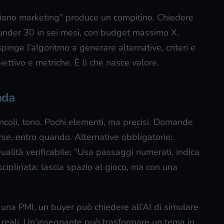
piano marketing” produce un compitino. Chiedere
i under 30 in sei mesi, con budget massimo X,
pinge l’algoritmo a generare alternative, criteri e
ettivo e metriche. È lì che nasce valore.
nda
incoli, tono. Pochi elementi, ma precisi. Domande
orse, entro quando. Alternative obbligatorie:
Qualità verificabile: “Usa passaggi numerati, indica
sciplinata: lascia spazio al gioco, ma con una
In una PMI, un buyer può chiedere all’AI di simulare
ti reali. Un’insegnante può trasformare un tema in