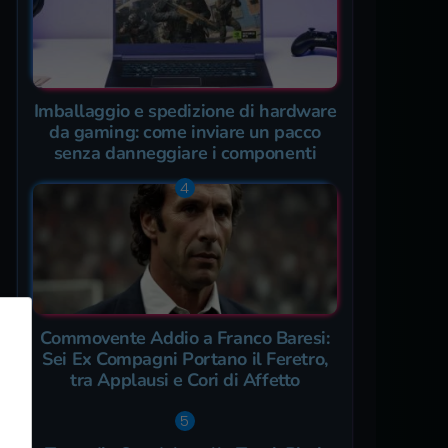
Imballaggio e spedizione di hardware
da gaming: come inviare un pacco
senza danneggiare i componenti
Commovente Addio a Franco Baresi:
Sei Ex Compagni Portano il Feretro,
tra Applausi e Cori di Affetto