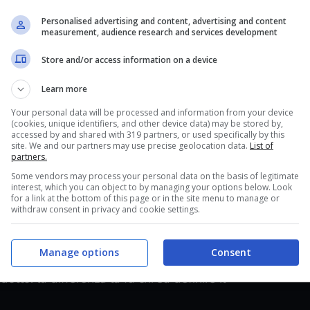
d’inversione
Personalised advertising and content, advertising and content
measurement, audience research and services development
vazionale. Non lo è. Il punto centrale arriva
Store and/or access information on a device
re”, il nostro
talento umano
si sposta sul “
fare
Learn more
collega meglio. È Artom a dirlo con chiarezza:
Your personal data will be processed and information from your device
orienta la direzione del pensiero, umano e
(cookies, unique identifiers, and other device data) may be stored by,
accessed by and shared with 319 partners, or used specifically by this
site. We and our partners may use precise geolocation data.
List of
partners.
023 su lavoratori della conoscenza ha mostrato
Some vendors may process your personal data on the basis of legitimate
interest, which you can object to by managing your options below. Look
di scrittura di oltre un terzo e migliora la qualità
for a link at the bottom of this page or in the site menu to manage or
withdraw consent in privacy and cookie settings.
do il compito è analitico e mal definito, i risultati
u consulenti aziendali, sempre nel 2023, hanno
Manage options
Consent
ivi e cali netti su problemi complessi se l’
AI
non
otto: la differenza la fa chi sa definire il