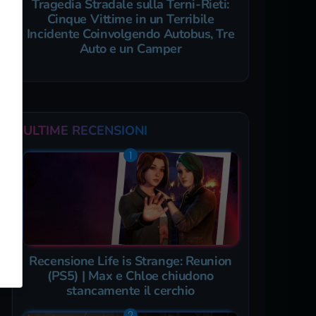
Tragedia Stradale sulla Terni-Rieti:
Cinque Vittime in un Terribile
Incidente Coinvolgendo Autobus, Tre
Auto e un Camper
ULTIME RECENSIONI
Recensione Life is Strange: Reunion
(PS5) | Max e Chloe chiudono
stancamente il cerchio