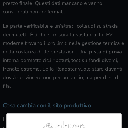
prezzo finale. Questi dati mancano e vanno
considerati non confermati.
La parte verificabile è un’altra: i collaudi su strada
dei muletti. È lì che si misura la sostanza. Le EV
moderne trovano i loro limiti nella gestione termica e
nella costanza delle prestazioni. Una
pista di prova
interna permette cicli ripetuti, test su fondi diversi,
frenate estreme. Se la Roadster vuole stare davanti,
dovrà convincere non per un lancio, ma per dieci di
fila.
Cosa cambia con il sito produttivo
Focus sull’industrializzazione: meno proclami, più
validazioni. Qualità sotto controllo: linee condivise