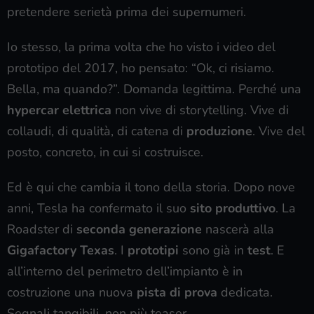
pretendere serietà prima dei supernumeri.
Io stesso, la prima volta che ho visto i video del
prototipo del 2017, ho pensato: “Ok, ci risiamo.
Bella, ma quando?”. Domanda legittima. Perché una
hypercar elettrica
non vive di storytelling. Vive di
collaudi, di qualità, di catena di
produzione
. Vive del
posto, concreto, in cui si costruisce.
Ed è qui che cambia il tono della storia. Dopo nove
anni, Tesla ha confermato il suo
sito produttivo
. La
Roadster di
seconda generazione
nascerà alla
Gigafactory Texas
. I
prototipi
sono già in
test
. E
all’interno del perimetro dell’impianto è in
costruzione una nuova
pista di prova
dedicata.
Segnali tangibili, non più teaser.