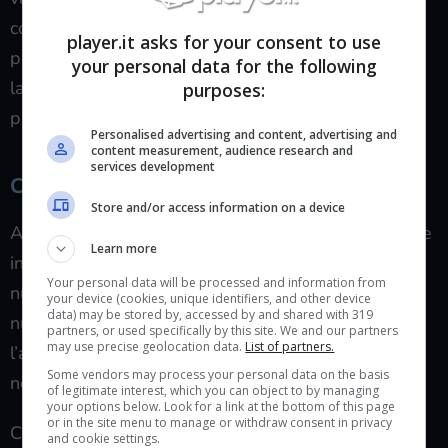
con prodotti già maturi. Fornitori vicini: tempi ridotti
player.it asks for your consent to use
per modifiche e aggiornamenti. Collaudi a domicilio:
your personal data for the following
la
Gigafactory Texas
integra design,
test
e
purposes:
produzione.
Personalised advertising and content, advertising and
content measurement, audience research and
services development
Cosa significa per chi aspetta la Roadster
Store and/or access information on a device
Attese più realistiche: un impianto pronto accorcia le
Learn more
incognite. Specifiche trasparenti: meglio meno
Your personal data will be processed and information from
numeri oggi e dati solidi domani. Un benchmark
your device (cookies, unique identifiers, and other device
data) may be stored by, accessed by and shared with 319
nuovo: se Tesla manterrà le promesse, alzerà
partners, or used specifically by this site. We and our partners
may use precise geolocation data.
List of partners.
l’asticella delle
supercar elettriche
anche su pista,
Some vendors may process your personal data on the basis
non solo al semaforo.
of legitimate interest, which you can object to by managing
your options below. Look for a link at the bottom of this page
or in the site menu to manage or withdraw consent in privacy
C’è anche un aspetto emotivo. Vedere scavatori e
and cookie settings.