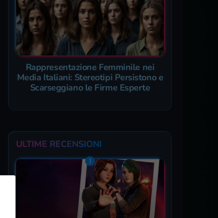
Rappresentazione Femminile nei
Media Italiani: Stereotipi Persistono e
Scarseggiano le Firme Esperte
ULTIME RECENSIONI