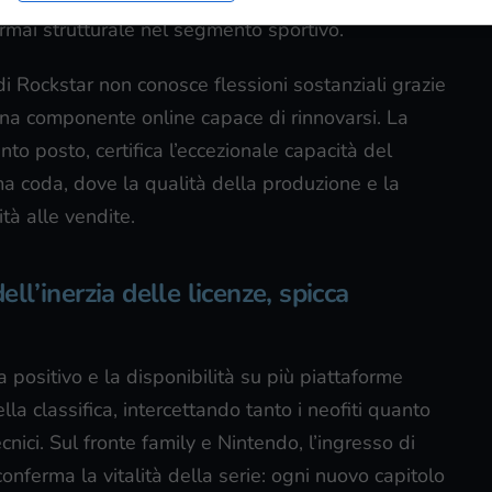
ormai strutturale nel segmento sportivo.
di Rockstar non conosce flessioni sostanziali grazie
na componente online capace di rinnovarsi. La
into posto, certifica l’eccezionale capacità del
ma coda, dove la qualità della produzione e la
tà alle vendite.
ell’inerzia delle licenze, spicca
 positivo e la disponibilità su più piattaforme
lla classifica, intercettando tanto i neofiti quanto
nici. Sul fronte family e Nintendo, l’ingresso di
onferma la vitalità della serie: ogni nuovo capitolo