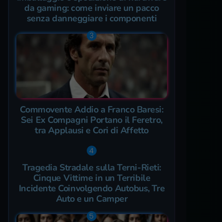
da gaming: come inviare un pacco
senza danneggiare i componenti
Commovente Addio a Franco Baresi:
Sei Ex Compagni Portano il Feretro,
tra Applausi e Cori di Affetto
Tragedia Stradale sulla Terni-Rieti:
Cinque Vittime in un Terribile
Incidente Coinvolgendo Autobus, Tre
Auto e un Camper