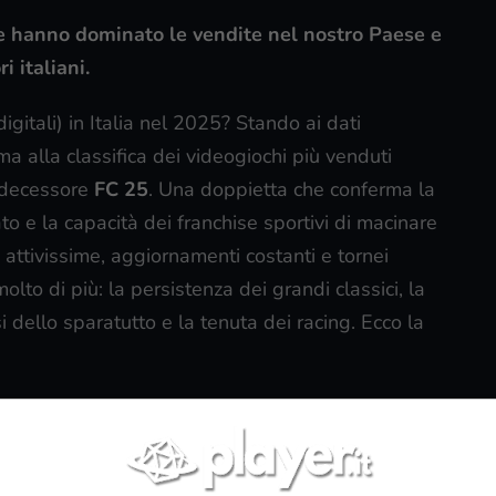
che hanno dominato le vendite nel nostro Paese e
 italiani.
igitali) in Italia nel 2025? Stando ai dati
ima alla classifica dei videogiochi più venduti
redecessore
FC 25
. Una doppietta che conferma la
to e la capacità dei franchise sportivi di macinare
attivissime, aggiornamenti costanti e tornei
lto di più: la persistenza dei grandi classici, la
ssi dello sparatutto e la tenuta dei racing. Ecco la