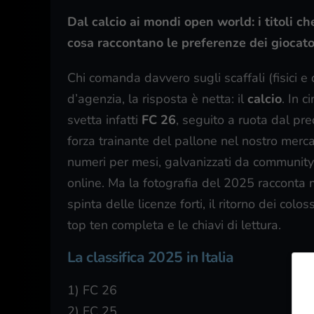
Dal calcio ai mondi open world: i titoli 
cosa raccontano le preferenze dei giocatori
Chi comanda davvero sugli scaffali (fisici e d
d’agenzia, la risposta è netta: il
calcio
. In c
svetta infatti
FC 26
, seguito a ruota dal p
forza trainante del pallone nel nostro merca
numeri per mesi, galvanizzati da community 
online. Ma la fotografia del 2025 racconta mo
spinta delle licenze forti, il ritorno dei colo
top ten completa e le chiavi di lettura.
La classifica 2025 in Italia
1) FC 26
2) FC 25