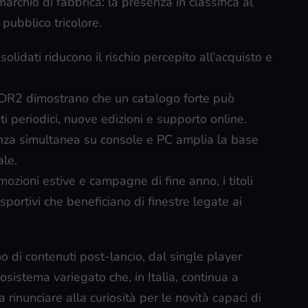
archio di fabbrica: la presenza in classifica al
 pubblico tricolore.
olidati riducono il rischio percepito all’acquisto e
R2 dimostrano che un catalogo forte può
i periodici, nuove edizioni e supporto online.
nza simultanea su console e PC amplia la base
ale.
ozioni estive e campagne di fine anno, i titoli
 sportivi che beneficiano di finestre legate ai
o di contenuti post-lancio, dal single player
osistema variegato che, in Italia, continua a
 rinunciare alla curiosità per le novità capaci di