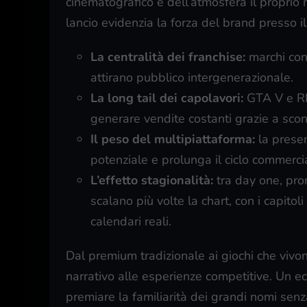
cinematografico e dell’atmosfera il proprio m
lancio evidenzia la forza del brand presso il
La centralità dei franchise:
marchi cons
attirano pubblico intergenerazionale.
La long tail dei capolavori:
GTA V e RD
generare vendite costanti grazie a scont
Il peso del multipiattaforma:
la prese
potenziale e prolunga il ciclo commerci
L’effetto stagionalità:
tra day one, prom
scalano più volte la chart, con i capitoli
calendari reali.
Dal premium tradizionale ai giochi che vivon
narrativo alle esperienze competitive. Un ec
premiare la familiarità dei grandi nomi senza