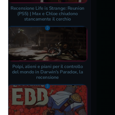
Recensione Life is Strange: Reunion
(PS5) | Max e Chloe chiudono
stancamente il cerchio
Polpi, alieni e piani per il controllo
del mondo in Darwin’s Paradox, la
recensione