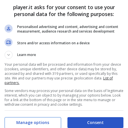
player.it asks for your consent to use your
personal data for the following purposes:
Personalised advertising and content, advertising and content
measurement, audience research and services development
Store and/or access information on a device
Learn more
Your personal data will be processed and information from your device
(cookies, unique identifiers, and other device data) may be stored by,
accessed by and shared with 319 partners, or used specifically by this
site. We and our partners may use precise geolocation data.
List of
partners.
più visibile
Some vendors may process your personal data on the basis of legitimate
interest, which you can object to by managing your options below. Look
for a link at the bottom of this page or in the site menu to manage or
so del calcio virtuale, sospinto dall’appeal
withdraw consent in privacy and cookie settings.
ffetto network delle community italiane, da sempre
i
FC 25
è indicativo: tra sconti mirati, ampia base
Manage options
Consent
o” capitolo continua a convertire nuovi giocatori e a