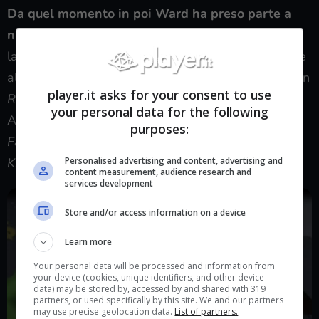
Da quel momento in poi Ward ha preso parte a
numerose produzioni eccellenti
come ad esempio
la saga di
Ratchet & Clank
dove ha prestato la voce
all’iconico Capitano Qwark, ma anche Jack Krauser in
player.it asks for your consent to use
Resident Evil 4
, Hector LeMans in
Grim Fandango
,
your personal data for the following
Aleksandr Granin in
Metal Gear Solid 3
, Dr. Klein in
purposes:
Fallout: New Vegas
e Trask Ulgo in
Star Wars:
Knight of the Old Republic
.
Personalised advertising and content, advertising and
content measurement, audience research and
services development
Store and/or access information on a device
Learn more
Your personal data will be processed and information from
your device (cookies, unique identifiers, and other device
data) may be stored by, accessed by and shared with 319
partners, or used specifically by this site. We and our partners
may use precise geolocation data.
List of partners.