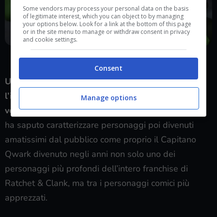
Some vendors may process your personal data on the basis
of legitimate interest, which you can object to by managing
your options below. Look for a link at the bottom of this page
or in the site menu to manage or withdraw consent in privacy
and cookie settings.
Ratchet & Clank, Star Wars e non solo: tutta la carriera di Jim
Ward nel doppiaggio gaming (Player.it)
Consent
Un momento sicuramente triste per tutta
l’industria videoludica che perde così una delle
Manage options
voci più iconiche del mondo del doppiaggio
e che
ha saputo caratterizzare personaggi poi divenuti
amatissimi dal pubblico come proprio il Capitano
Qwark divenuto negli anni non solo uno dei
personaggi più profondi dell’intero franchise di
Ratchet & Clank, ma tra i personaggi comici più
apprezzati.