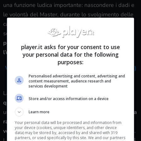
una funzione ludica importante: nascondere i dadi e
le volontà del Master, durante lo svolgimento delle
campagne. Ma se fosse solo un pezzo di cartone
senz’anima, il contatto col gioco e
l’atmosfera si
perderebbe subito
. Con lo schermo di CZYY anche
player.it asks for your consent to use
l’occhio avrà una sua, importante, parte.
your personal data for the following
purposes:
VEDI SCHERMO DUNGEON MASTER (CTHULHU)
Personalised advertising and content, advertising and
SU AMAZON
content measurement, audience research and
services development
La copertura è realizzata
in finta pelle di alta
Store and/or access information on a device
qualità,
conciata a dovere per rappresentare
un’illustrazione incredibilmente accattivante, con
una
Learn more
rappresentazione di Cthulhu che distrugge un
Your personal data will be processed and information from
your device (cookies, unique identifiers, and other device
veliero:
l’ideale per tutte le avventura marinaresche.
data) may be stored by, accessed by and shared with 319
partners, or used specifically by this site. We and our partners
I 4 pannelli presentano anche delle tasche per
fogli